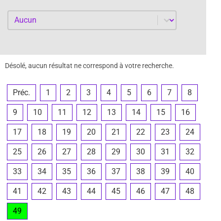
Par année
Par année
Désolé, aucun résultat ne correspond à votre recherche.
Préc.
1
2
3
4
5
6
7
8
9
10
11
12
13
14
15
16
17
18
19
20
21
22
23
24
25
26
27
28
29
30
31
32
33
34
35
36
37
38
39
40
41
42
43
44
45
46
47
48
49