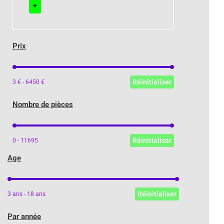
+
Prix
Prix
Réinitialiser
3 € - 6450 €
Nombre de pièces
Nombre de pièces
Réinitialiser
0 - 11695
Age
Age
Réinitialiser
3 ans - 18 ans
Par année