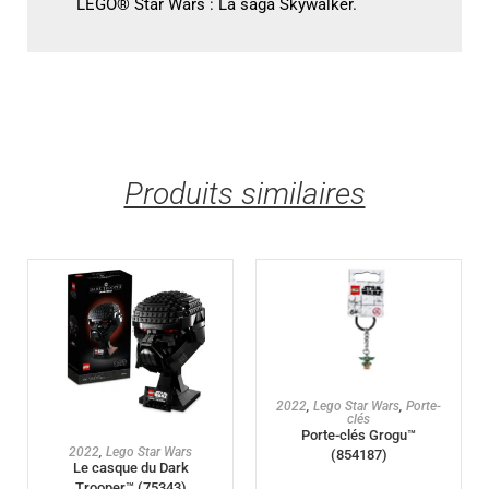
LEGO® Star Wars : La saga Skywalker.
Produits similaires
AJOUTER AU PANIER
2022
,
Lego Star Wars
,
Porte-
clés
Porte-clés Grogu™
AJOUTER AU PANIER
2022
,
Lego Star Wars
(854187)
Le casque du Dark
Trooper™ (75343)