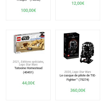
12,00
€
100,00
€
AJOUTER AU PANIER
2021
,
Editions spéciales
,
Lego Star Wars
Tatooine Homestead
AJOUTER AU PANIER
2020
,
Lego Star Wars
(40451)
Le casque de pilote de TIE-
Fighter™ (75274)
44,00
€
360,00
€