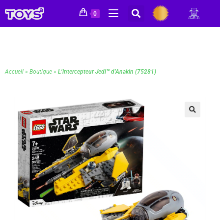
0
Accueil
»
Boutique
»
L’intercepteur Jedi™ d’Anakin (75281)
🔍