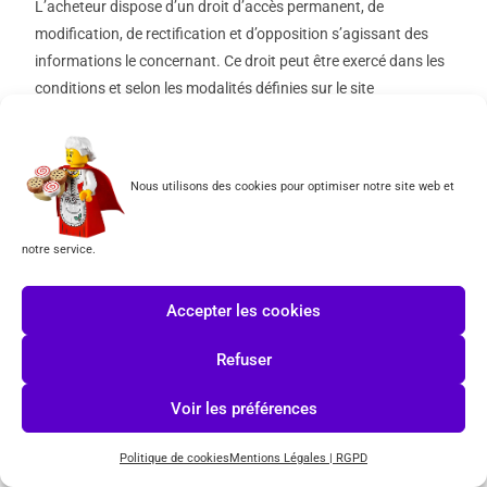
L’acheteur dispose d’un droit d’accès permanent, de
modification, de rectification et d’opposition s’agissant des
informations le concernant. Ce droit peut être exercé dans les
conditions et selon les modalités définies sur le site
ToysPuissance3.fr .
Article 19 – Non-validation partielle
Nous utilisons des cookies pour optimiser notre site web et
Si une ou plusieurs stipulations des présentes conditions
générales sont tenues pour non valides ou déclarées telles en
notre service.
application d’une loi, d’un règlement ou à la suite d’une
décision définitive d’une juridiction compétente, les autres
Accepter les cookies
stipulations garderont toute leur force et leur portée.
Refuser
Article 20 – Non-renonciation
Voir les préférences
Le fait pour l’une des parties de ne pas se prévaloir d’un
manquement par l’autre partie à l’une quelconque des
Politique de cookies
Mentions Légales | RGPD
obligations visées dans les présentes conditions générales ne