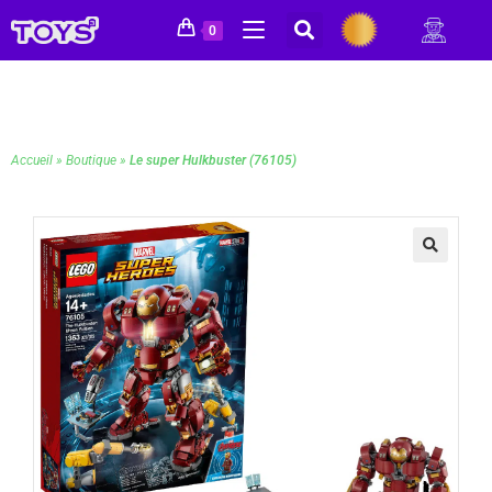
0
Accueil
»
Boutique
»
Le super Hulkbuster (76105)
🔍