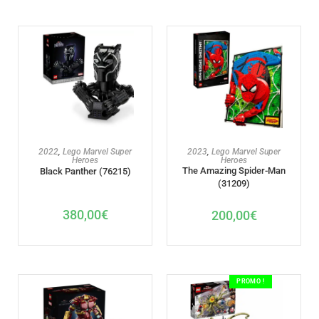
AJOUTER AU PANIER
AJOUTER AU PANIER
2022
,
Lego Marvel Super
2023
,
Lego Marvel Super
Heroes
Heroes
The Amazing Spider-Man
Black Panther (76215)
(31209)
380,00
€
200,00
€
PROMO !