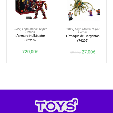
AJOUTER AU PANIER
AJOUTER AU PANIER
2022
,
Lego Marvel Super
2022
,
Lego Marvel Super
Heroes
Heroes
L’armure Hulkbuster​
L’attaque de Gargantos
(76210)
(76205)
720,00
€
27,00
€
29,99
€