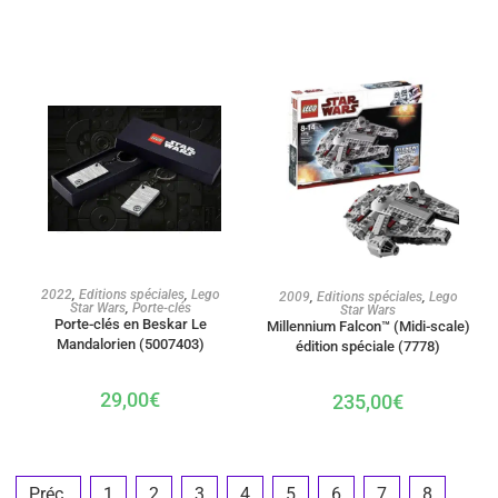
AJOUTER AU PANIER
AJOUTER AU PANIER
2022
,
Editions spéciales
,
Lego
2009
,
Editions spéciales
,
Lego
Star Wars
,
Porte-clés
Star Wars
Porte-clés en Beskar Le
Millennium Falcon™ (Midi-scale)
Mandalorien (5007403)
édition spéciale (7778)
29,00
€
235,00
€
Préc.
1
2
3
4
5
6
7
8