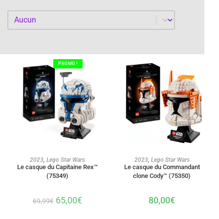
Par année
Par année
PROMO !
AJOUTER AU PANIER
AJOUTER AU PANIER
2023
,
Lego Star Wars
2023
,
Lego Star Wars
Le casque du Capitaine Rex™
Le casque du Commandant
(75349)
clone Cody™ (75350)
65,00
€
80,00
€
69,99
€