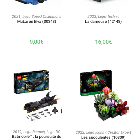
AJOUTER AU PANIER
AJOUTER AU PANIER
2021
,
Lego Speed Champions
2023
,
Lego Technic
McLaren Elva (30343)
La dameuse (42148)
9,00
€
16,00
€
AJOUTER AU PANIER
AJOUTER AU PANIER
2019
,
Lego Batman
,
Lego DC
2022
,
Lego Icons / Creator Expert
Batmobile™ : la poursuite du
Les succulentes (10309)