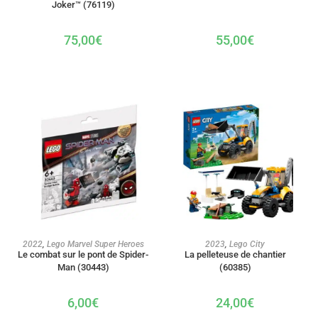
Joker™ (76119)
55,00
€
75,00
€
AJOUTER AU PANIER
AJOUTER AU PANIER
2022
,
Lego Marvel Super Heroes
2023
,
Lego City
Le combat sur le pont de Spider-
La pelleteuse de chantier
Man (30443)
(60385)
6,00
€
24,00
€