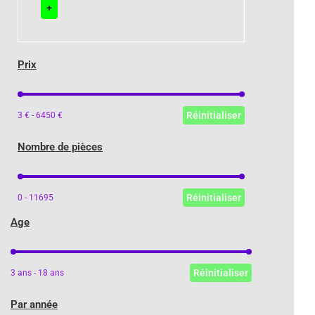
+
Prix
Prix
Réinitialiser
3 € - 6450 €
Nombre de pièces
Nombre de pièces
Réinitialiser
0 - 11695
Age
Age
Réinitialiser
3 ans - 18 ans
Par année