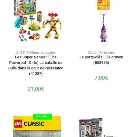
AJOUTER AU PANIER
AJOUTER AU PANIER
2018
,
Editions spéciales
2020
,
Porte-clés
Les Super Nanas™ (The
Le porte-clés Fille crayon
Powerpuff Girls) La bataille de
(853995)
Bulle dans la cour de récréation
(41287)
7,00
€
21,00
€
PROMO !