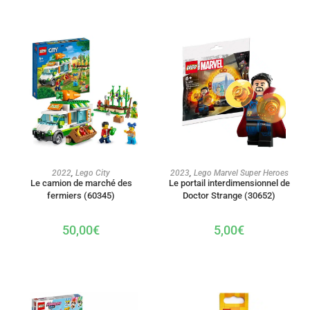
AJOUTER AU PANIER
AJOUTER AU PANIER
2022
,
Lego City
2023
,
Lego Marvel Super Heroes
Le camion de marché des
Le portail interdimensionnel de
fermiers (60345)
Doctor Strange (30652)
50,00
€
5,00
€