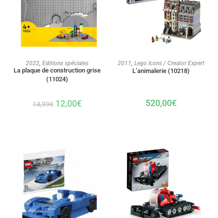
AJOUTER AU PANIER
AJOUTER AU PANIER
2022
,
Editions spéciales
2011
,
Lego Icons / Creator Expert
La plaque de construction grise
L’animalerie (10218)
(11024)
520,00
€
12,00
€
14,99
€