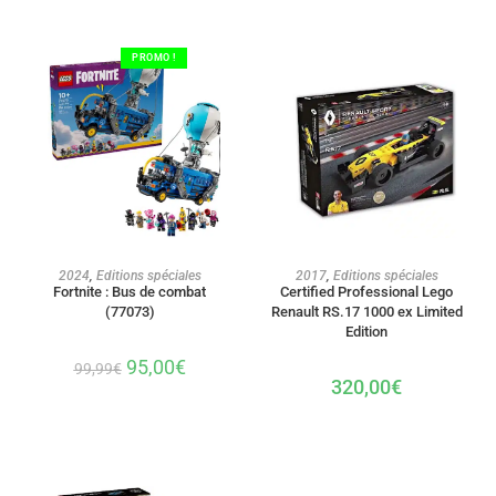
PROMO !
AJOUTER AU PANIER
AJOUTER AU PANIER
2024
,
Editions spéciales
2017
,
Editions spéciales
Fortnite : Bus de combat
Certified Professional Lego
(77073)
Renault RS.17 1000 ex Limited
Edition
95,00
€
99,99
€
320,00
€