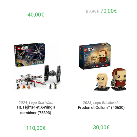
70,00
€
89,99
€
40,00
€
AJOUTER AU PANIER
AJOUTER AU PANIER
2024
,
Lego Star Wars
2023
,
Lego Brickheadz
TIE Fighter et X-Wing à
Frodon et Gollum™ (40630)
combiner (75393)
30,00
€
110,00
€