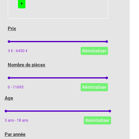
+
Prix
Prix
Réinitialiser
3 € - 6450 €
Nombre de pièces
Nombre de pièces
Réinitialiser
0 - 11695
Age
Age
Réinitialiser
3 ans - 18 ans
Par année