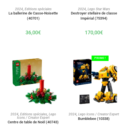
AJOUTER AU PANIER
AJOUTER AU PANIER
2024
,
Editions spéciales
2024
,
Lego Star Wars
La ballerine de Casse-Noisette
Destroyer stellaire de classe
(40701)
Impérial (75394)
36,00
€
170,00
€
PROMO !
AJOUTER AU PANIER
AJOUTER AU PANIER
2024
,
Editions spéciales
,
Lego
2024
,
Lego Icons / Creator Expert
Icons / Creator Expert
Bumblebee (10338)
Centre de table de Noël (40743)