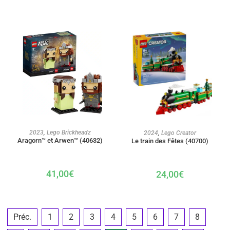
AJOUTER AU PANIER
AJOUTER AU PANIER
2023
,
Lego Brickheadz
2024
,
Lego Creator
Aragorn™ et Arwen™ (40632)
Le train des Fêtes (40700)
41,00
€
24,00
€
Préc.
1
2
3
4
5
6
7
8