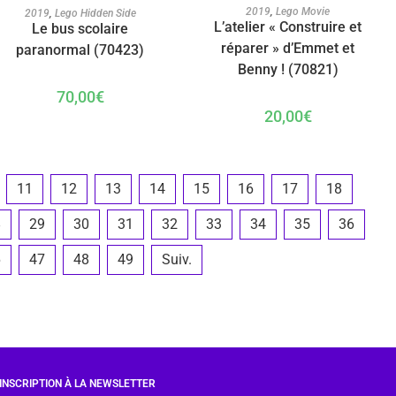
AJOUTER AU PANIER
AJOUTER AU PANIER
2019
,
Lego Movie
2019
,
Lego Hidden Side
L’atelier « Construire et
Le bus scolaire
réparer » d’Emmet et
paranormal (70423)
Benny ! (70821)
70,00
€
20,00
€
11
12
13
14
15
16
17
18
8
29
30
31
32
33
34
35
36
6
47
48
49
Suiv.
INSCRIPTION À LA NEWSLETTER