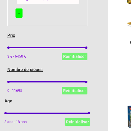
+
Prix
Prix
Réinitialiser
3 € - 6450 €
Nombre de pièces
Nombre de pièces
Réinitialiser
0 - 11695
Age
Age
Réinitialiser
3 ans - 18 ans