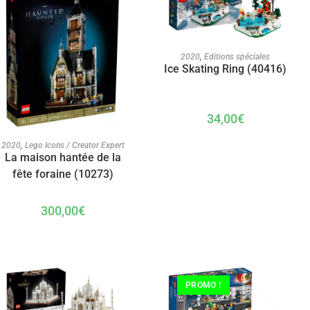
AJOUTER AU PANIER
2020
,
Editions spéciales
Ice Skating Ring (40416)
34,00
€
AJOUTER AU PANIER
2020
,
Lego Icons / Creator Expert
La maison hantée de la
fête foraine (10273)
300,00
€
PROMO !