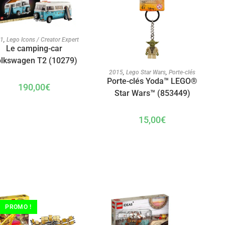
AJOUTER AU PANIER
21
,
Lego Icons / Creator Expert
Le camping-car
lkswagen T2 (10279)
AJOUTER AU PANIER
2015
,
Lego Star Wars
,
Porte-clés
Porte-clés Yoda™ LEGO®
190,00
€
Star Wars™ (853449)
15,00
€
PROMO !