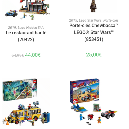
AJOUTER AU PANIER
2015
,
Lego Star Wars
,
Porte-clés
Porte-clés Chewbacca™
AJOUTER AU PANIER
2019
,
Lego Hidden Side
LEGO® Star Wars™
Le restaurant hanté
(853451)
(70422)
25,00
€
44,00
€
54,99
€