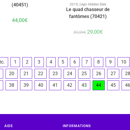
AJOUTER AU PANIER
(40451)
2019
,
Lego Hidden Side
Le quad chasseur de
fantômes (70421)
44,00
€
29,00
€
39,99
€
éc.
1
2
3
4
5
6
7
8
9
10
20
21
22
23
24
25
26
27
2
38
39
40
41
42
43
44
45
4
AIDE
INFORMATIONS