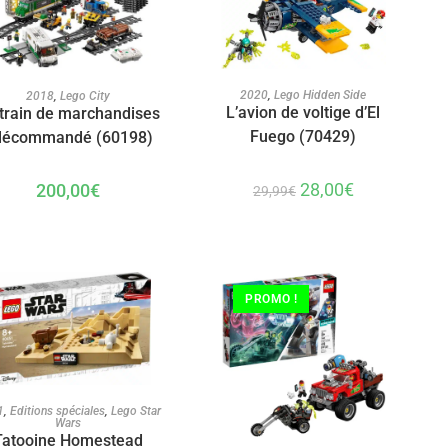
AJOUTER AU PANIER
AJOUTER AU PANIER
2020
,
Lego Hidden Side
2018
,
Lego City
L’avion de voltige d’El
train de marchandises
Fuego (70429)
élécommandé (60198)
28,00
€
200,00
€
29,99
€
PROMO !
AJOUTER AU PANIER
1
,
Editions spéciales
,
Lego Star
Wars
Tatooine Homestead