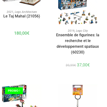
AJOUTER AU PANIER
2021
,
Lego Architecture
Le Taj Mahal (21056)
AJOUTER AU PANIER
2019
,
Lego City
180,00
€
Ensemble de figurines: la
recherche et le
développement spatiaux
(60230)
37,00
€
39,99
€
PROMO !