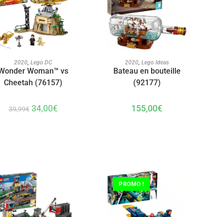
AJOUTER AU PANIER
AJOUTER AU PANIER
2020
,
Lego Ideas
2020
,
Lego DC
Bateau en bouteille
Wonder Woman™ vs
(92177)
Cheetah (76157)
155,00
€
34,00
€
39,99
€
PROMO !