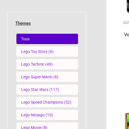
Thèmes
20
Vo
Thèmes
Tous
Lego Toy Story
(6)
Lego Technic
(49)
Lego Super Mario
(6)
Lego Star Wars
(117)
Lego Speed Champions
(52)
Lego Ninjago
(10)
Lego Movie
(8)