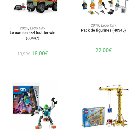
AJOUTER AU PANIER
2019
,
Lego City
AJOUTER AU PANIER
2025
,
Lego City
Pack de figurines (40345)
Le camion 4×4 tout-terrain
(60447)
22,00
€
18,00
€
19,99
€