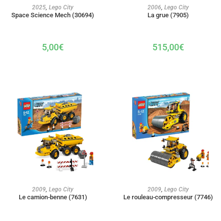
AJOUTER AU PANIER
AJOUTER AU PANIER
2006
,
Lego City
2025
,
Lego City
La grue (7905)
Space Science Mech (30694)
515,00
€
5,00
€
AJOUTER AU PANIER
AJOUTER AU PANIER
2009
,
Lego City
2009
,
Lego City
Le camion-benne (7631)
Le rouleau-compresseur (7746)