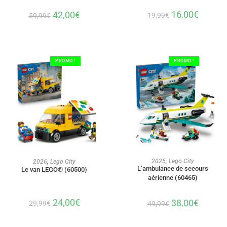
16,00
€
42,00
€
19,99
€
59,99
€
PROMO !
PROMO !
AJOUTER AU PANIER
AJOUTER AU PANIER
2025
,
Lego City
2026
,
Lego City
L’ambulance de secours
Le van LEGO® (60500)
aérienne (60465)
24,00
€
38,00
€
29,99
€
49,99
€