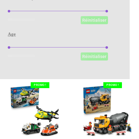
Nombre de pièces
Réinitialiser
Age
Age
Réinitialiser
PROMO !
PROMO !