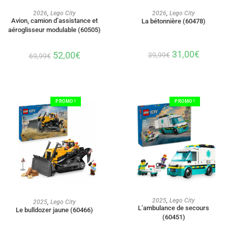
AJOUTER AU PANIER
AJOUTER AU PANIER
2026
,
Lego City
2026
,
Lego City
Avion, camion d’assistance et
La bétonnière (60478)
aéroglisseur modulable (60505)
31,00
€
52,00
€
39,99
€
69,99
€
PROMO !
PROMO !
AJOUTER AU PANIER
AJOUTER AU PANIER
2025
,
Lego City
2025
,
Lego City
L’ambulance de secours
Le bulldozer jaune (60466)
(60451)