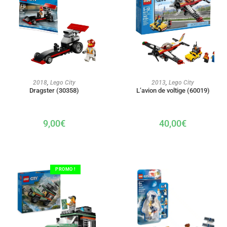
AJOUTER AU PANIER
AJOUTER AU PANIER
2018
,
Lego City
2013
,
Lego City
Dragster (30358)
L’avion de voltige (60019)
9,00
€
40,00
€
PROMO !