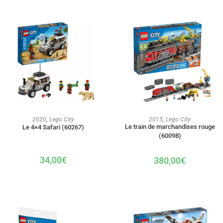
AJOUTER AU PANIER
AJOUTER AU PANIER
2020
,
Lego City
2015
,
Lego City
Le train de marchandises rouge
Le 4×4 Safari (60267)
(60098)
34,00
€
380,00
€