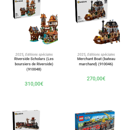
AJOUTER AU PANIER
AJOUTER AU PANIER
2025
,
Editions spéciales
2025
,
Editions spéciales
Riverside Scholars (Les
Merchant Boat (bateau
boursiers de Riverside)
marchand) (910046)
(910048)
270,00
€
310,00
€