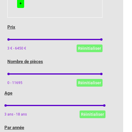
+
Prix
Prix
Réinitialiser
3 € - 6450 €
Nombre de pièces
Nombre de pièces
Réinitialiser
0 - 11695
Age
Age
Réinitialiser
3 ans - 18 ans
Par année