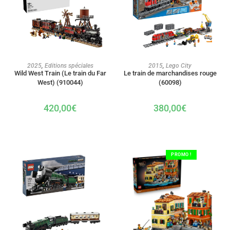
AJOUTER AU PANIER
AJOUTER AU PANIER
2025
,
Editions spéciales
2015
,
Lego City
Wild West Train (Le train du Far
Le train de marchandises rouge
West) (910044)
(60098)
420,00
€
380,00
€
PROMO !