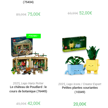
(75434)
52,00
€
69,99
€
75,00
€
89,99
€
PROMO !
AJOUTER AU PANIER
AJOUTER AU PANIER
2025
,
Lego Harry Potter
2025
,
Lego Icons / Creator Expert
Le château de Poudlard : le
Petites plantes souriantes
cours de botanique (76445)
(10349)
42,00
€
20,00
€
49,99
€