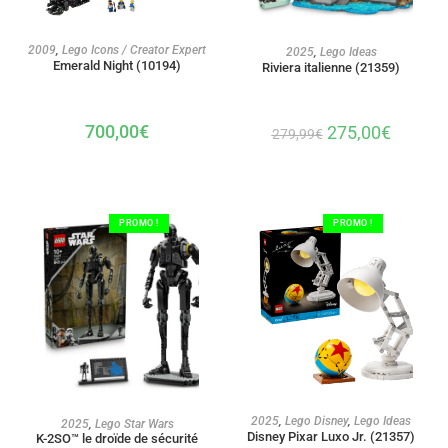
AJOUTER AU PANIER
AJOUTER AU PANIER
2009
,
Lego Icons / Creator Expert
2025
,
Lego Ideas
Emerald Night (10194)
Riviera italienne (21359)
700,00
€
275,00
€
279,99
€
PROMO !
PROMO !
AJOUTER AU PANIER
2025
,
Lego Disney
,
Lego Ideas
AJOUTER AU PANIER
2025
,
Lego Star Wars
Disney Pixar Luxo Jr. (21357)
K-2SO™ le droïde de sécurité