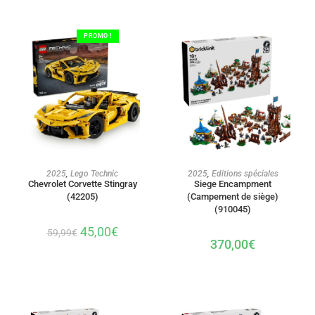
PROMO !
AJOUTER AU PANIER
AJOUTER AU PANIER
2025
,
Lego Technic
2025
,
Editions spéciales
Chevrolet Corvette Stingray
Siege Encampment
(42205)
(Campement de siège)
(910045)
45,00
€
59,99
€
370,00
€