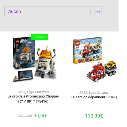
Par année
Par année
PROMO !
AJOUTER AU PANIER
AJOUTER AU PANIER
2025
,
Lego Star Wars
2012
,
Lego Creator
Le droïde astromécano Chopper
Le camion dépanneur (7347)
(C1-10P)™ (75416)
90,00
€
110,00
€
109,99
€