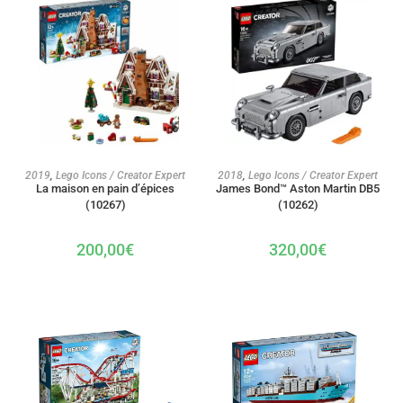
AJOUTER AU PANIER
AJOUTER AU PANIER
2019
,
Lego Icons / Creator Expert
2018
,
Lego Icons / Creator Expert
La maison en pain d’épices
James Bond™ Aston Martin DB5
(10267)
(10262)
200,00
€
320,00
€