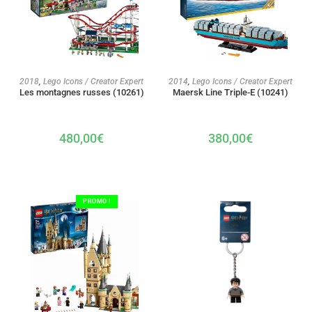
AJOUTER AU PANIER
AJOUTER AU PANIER
2018
,
Lego Icons / Creator Expert
2014
,
Lego Icons / Creator Expert
Les montagnes russes (10261)
Maersk Line Triple-E (10241)
480,00
€
380,00
€
PROMO !