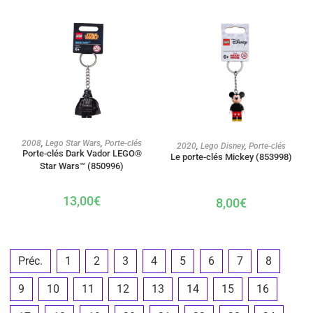
AJOUTER AU PANIER
2008
,
Lego Star Wars
,
Porte-clés
AJOUTER AU PANIER
2020
,
Lego Disney
,
Porte-clés
Porte-clés Dark Vador LEGO®
Le porte-clés Mickey (853998)
Star Wars™ (850996)
13,00
€
8,00
€
Préc.
1
2
3
4
5
6
7
8
9
10
11
12
13
14
15
16