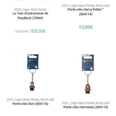
AJOUTER AU PANIER
2021
,
Lego Harry Potter
,
Porte-clés
AJOUTER AU PANIER
Porte-clés Harry Potter™
2020
,
Lego Harry Potter
La Tour d’astronomie de
(854114)
Poudlard (75969)
13,00
€
105,00
€
109,99
€
AJOUTER AU PANIER
2021
,
Lego Harry Potter
,
Porte-clés
AJOUTER AU PANIER
2021
,
Lego Harry Potter
,
Porte-clés
Porte-clés Ron (854116)
Porte-clés Hermione (854115)