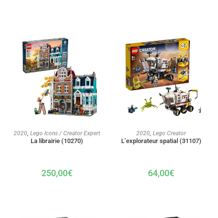
AJOUTER AU PANIER
AJOUTER AU PANIER
2020
,
Lego Icons / Creator Expert
2020
,
Lego Creator
La librairie (10270)
L’explorateur spatial (31107)
250,00
€
64,00
€