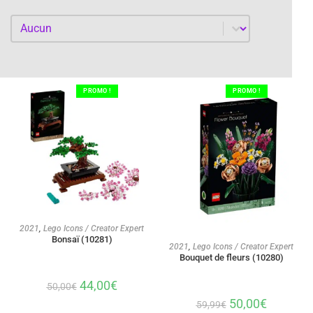
Par année
Par année
PROMO !
PROMO !
AJOUTER AU PANIER
2021
,
Lego Icons / Creator Expert
Bonsaï (10281)
AJOUTER AU PANIER
2021
,
Lego Icons / Creator Expert
Bouquet de fleurs (10280)
44,00
€
50,00
€
50,00
€
59,99
€