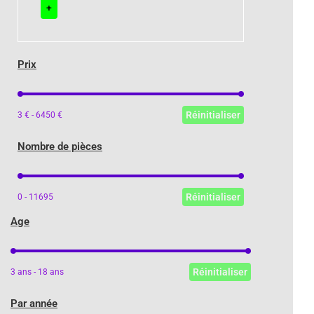
+
Prix
Prix
Réinitialiser
3 € - 6450 €
Nombre de pièces
Nombre de pièces
Réinitialiser
0 - 11695
Age
Age
Réinitialiser
3 ans - 18 ans
Par année