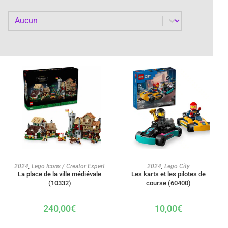
Par année
Par année
AJOUTER AU PANIER
AJOUTER AU PANIER
2024
,
Lego Icons / Creator Expert
2024
,
Lego City
La place de la ville médiévale
Les karts et les pilotes de
(10332)
course (60400)
240,00
€
10,00
€