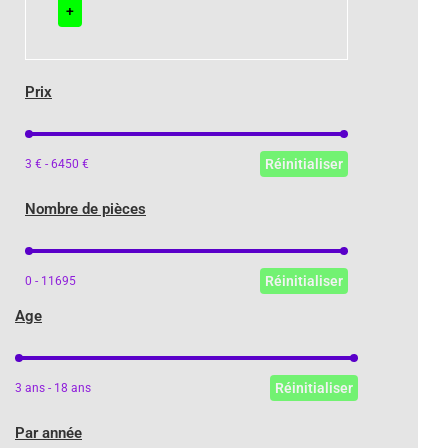
+
Prix
Prix
Réinitialiser
3 € - 6450 €
Nombre de pièces
Nombre de pièces
Réinitialiser
0 - 11695
Age
Age
Réinitialiser
3 ans - 18 ans
Par année