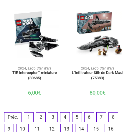
AJOUTER AU PANIER
AJOUTER AU PANIER
2024
,
Lego Star Wars
2024
,
Lego Star Wars
TIE Interceptor™ miniature
L’Infiltrateur Sith de Dark Maul
(30685)
(75383)
6,00
€
80,00
€
Préc.
1
2
3
4
5
6
7
8
9
10
11
12
13
14
15
16