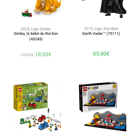
AJOUTER AU PANIER
AJOUTER AU PANIER
2015
,
Lego Star Wars
2024
,
Lego Disney
Simba, le bébé du Roi lion
Darth Vader™ (75111)
(43243)
65,00
€
18,00
€
19,99
€