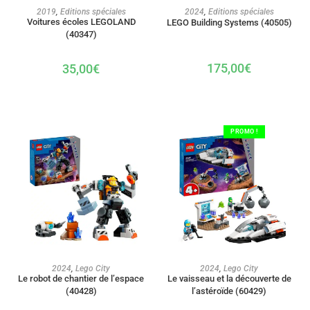
AJOUTER AU PANIER
AJOUTER AU PANIER
2019
,
Editions spéciales
2024
,
Editions spéciales
Voitures écoles LEGOLAND
LEGO Building Systems (40505)
(40347)
175,00
€
35,00
€
PROMO !
AJOUTER AU PANIER
AJOUTER AU PANIER
2024
,
Lego City
2024
,
Lego City
Le robot de chantier de l’espace
Le vaisseau et la découverte de
(40428)
l’astéroïde (60429)