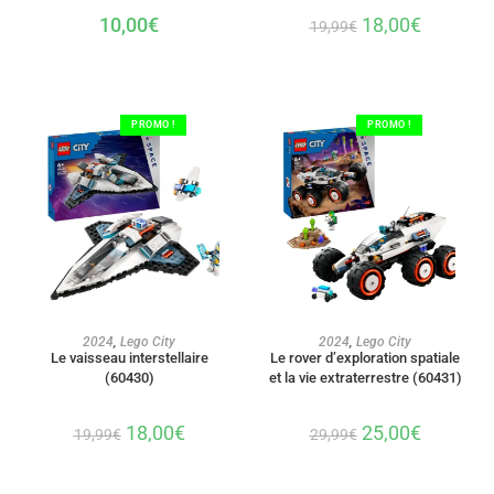
10,00
€
18,00
€
19,99
€
PROMO !
PROMO !
AJOUTER AU PANIER
AJOUTER AU PANIER
2024
,
Lego City
2024
,
Lego City
Le vaisseau interstellaire
Le rover d’exploration spatiale
(60430)
et la vie extraterrestre (60431)
18,00
€
25,00
€
19,99
€
29,99
€