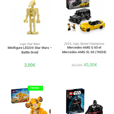
AJOUTER AU PANIER
AJOUTER AU PANIER
2024
,
Lego Speed Champions
Lego Star Wars
Mercedes-AMG G 63 et
Minifigure LEGO® Star Wars –
Mercedes-AMG SL 63 (76924)
Battle Droid
45,00
€
3,00
€
49,99
€
PROMO !