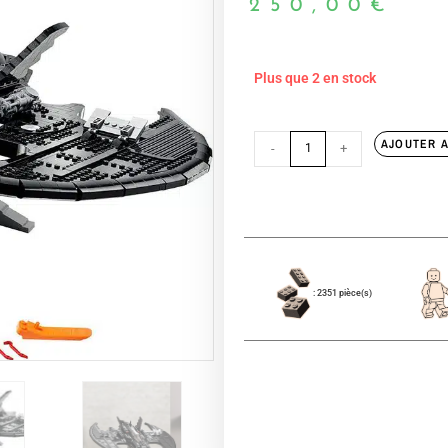
250,00
€
Plus que 2 en stock
AJOUTER A
-
+
: 2351 pièce(s)