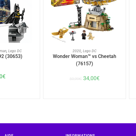
U PANIER
AJOUTER AU PANIER
tman
,
Lego DC
2020
,
Lego DC
2 (30653)
Wonder Woman™ vs Cheetah
(76157)
0
€
34,00
€
39,99
€
AIDE
INFORMATIONS