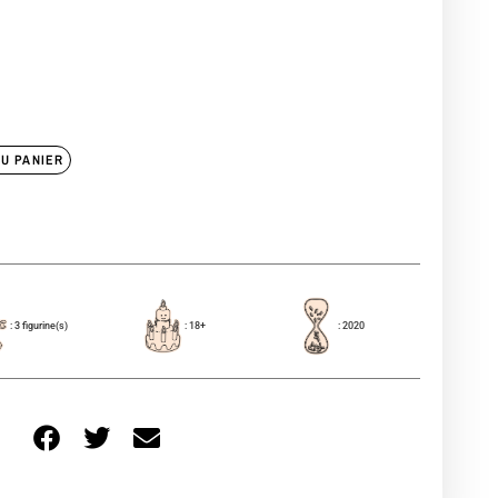
U PANIER
: 3 figurine(s)
: 18+
: 2020