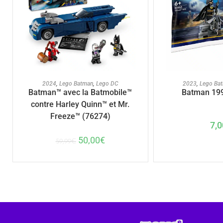
AJOUTER AU PANIER
AJOUTER A
2024
,
Lego Batman
,
Lego DC
2023
,
Lego Ba
Batman™ avec la Batmobile™
Batman 199
contre Harley Quinn™ et Mr.
Freeze™ (76274)
7,0
50,00
€
59,99
€