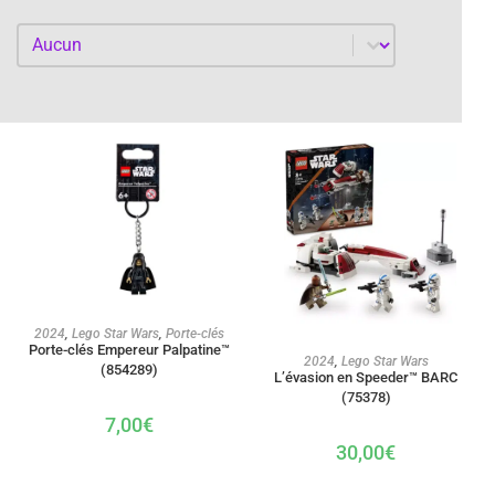
Par année
Par année
AJOUTER AU PANIER
2024
,
Lego Star Wars
,
Porte-clés
Porte-clés Empereur Palpatine™
AJOUTER AU PANIER
2024
,
Lego Star Wars
(854289)
L’évasion en Speeder™ BARC
(75378)
7,00
€
30,00
€