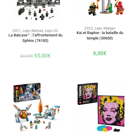
AJOUTER AU PANIER
2023
,
Lego Ninjago
AJOUTER AU PANIER
2021
,
Lego Batman
,
Lego DC
Kai et Rapton : la bataille du
La Batcave™ : l’affrontement du
temple (30650)
Sphinx (76183)
6,00
€
65,00
€
69,99
€