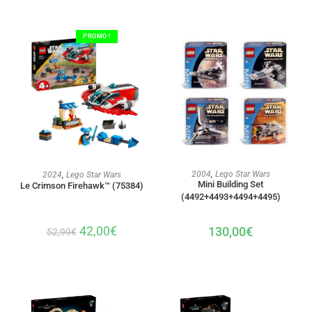
PROMO !
AJOUTER AU PANIER
AJOUTER AU PANIER
2004
,
Lego Star Wars
2024
,
Lego Star Wars
Mini Building Set
Le Crimson Firehawk™ (75384)
(4492+4493+4494+4495)
42,00
€
130,00
€
52,99
€