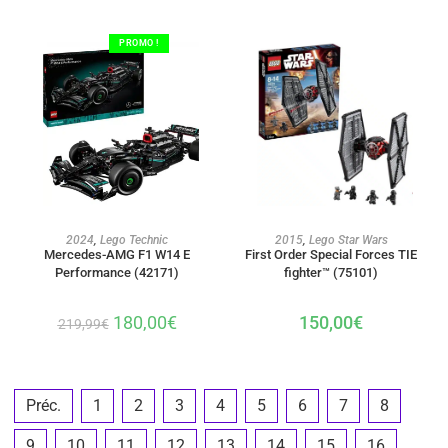
PROMO !
AJOUTER AU PANIER
AJOUTER AU PANIER
2024
,
Lego Technic
2015
,
Lego Star Wars
Mercedes-AMG F1 W14 E
First Order Special Forces TIE
Performance (42171)
fighter™ (75101)
180,00
€
150,00
€
219,99
€
Préc.
1
2
3
4
5
6
7
8
9
10
11
12
13
14
15
16