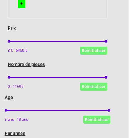
+
Prix
Prix
Réinitialiser
3 € - 6450 €
Nombre de pièces
Nombre de pièces
Réinitialiser
0 - 11695
Age
Age
Réinitialiser
3 ans - 18 ans
Par année