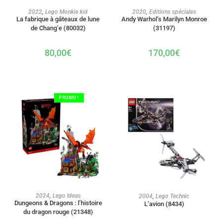
AJOUTER AU PANIER
AJOUTER AU PANIER
2022
,
Lego Monkie kid
2020
,
Editions spéciales
La fabrique à gâteaux de lune
Andy Warhol’s Marilyn Monroe
de Chang’e (80032)
(31197)
80,00
€
170,00
€
PROMO !
AJOUTER AU PANIER
AJOUTER AU PANIER
2024
,
Lego Ideas
2004
,
Lego Technic
Dungeons & Dragons : l’histoire
L’avion (8434)
du dragon rouge (21348)