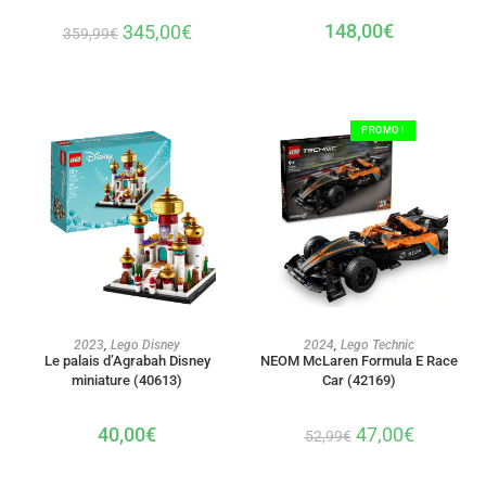
148,00
€
345,00
€
359,99
€
PROMO !
AJOUTER AU PANIER
AJOUTER AU PANIER
2023
,
Lego Disney
2024
,
Lego Technic
Le palais d’Agrabah Disney
NEOM McLaren Formula E Race
miniature (40613)
Car (42169)
40,00
€
47,00
€
52,99
€