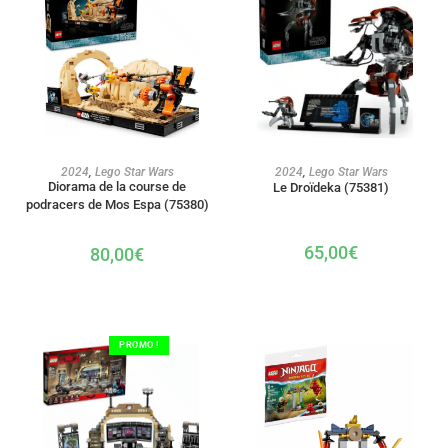
AJOUTER AU PANIER
AJOUTER AU PANIER
2024
,
Lego Star Wars
2024
,
Lego Star Wars
Diorama de la course de
Le Droïdeka (75381)
podracers de Mos Espa (75380)
65,00
€
80,00
€
PROMO !