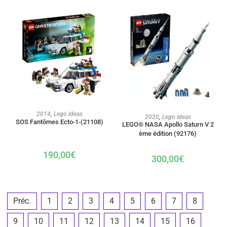
AJOUTER AU PANIER
2014
,
Lego Ideas
AJOUTER AU PANIER
2020
,
Lego Ideas
SOS Fantômes Ecto-1-(21108)
LEGO® NASA Apollo Saturn V 2
ème édition (92176)
190,00
€
300,00
€
Préc.
1
2
3
4
5
6
7
8
9
10
11
12
13
14
15
16