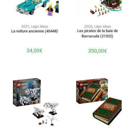
AJOUTER AU PANIER
AJOUTER AU PANIER
2021
,
Lego Ideas
2020
,
Lego Ideas
Les pirates de la baie de
La voiture ancienne (40448)
Barracuda (21322)
34,00
€
350,00
€