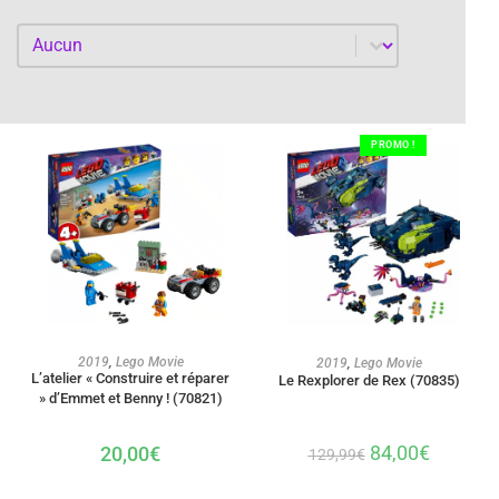
Par année
Par année
PROMO !
AJOUTER AU PANIER
AJOUTER AU PANIER
2019
,
Lego Movie
2019
,
Lego Movie
L’atelier « Construire et réparer
Le Rexplorer de Rex (70835)
» d’Emmet et Benny ! (70821)
84,00
€
20,00
€
129,99
€