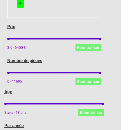
+
Prix
Prix
Réinitialiser
3 € - 6450 €
Nombre de pièces
Nombre de pièces
Réinitialiser
0 - 11695
Age
Age
Réinitialiser
3 ans - 18 ans
Par année