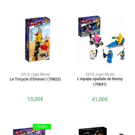
AJOUTER AU PANIER
AJOUTER AU PANIER
2019
,
Lego Movie
2019
,
Lego Movie
L’équipe spatiale de Benny
Le Tricycle d’Emmet ! (70823)
(70841)
15,00
€
41,00
€
PROMO !