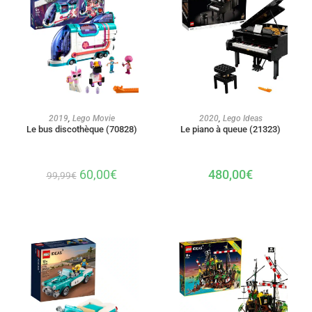
AJOUTER AU PANIER
AJOUTER AU PANIER
2019
,
Lego Movie
2020
,
Lego Ideas
Le bus discothèque (70828)
Le piano à queue (21323)
60,00
€
480,00
€
99,99
€