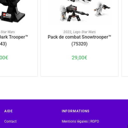
U PANIER
AJOUTER AU PANIER
 Star Wars
2022
,
Lego Star Wars
Dark Trooper™
Pack de combat Snowtrooper™
43)
(75320)
00
€
29,00
€
AIDE
INFORMATIONS
Contact
Mentions légales | RGPD