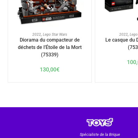
AJOUTER AU PANIER
AJOUTER A
2022
,
Lego Star Wars
2022
,
Lego
Diorama du compacteur de
Le casque du 
déchets de l’Étoile de la Mort
(753
(75339)
100,
130,00
€
Spécialiste de la Brique