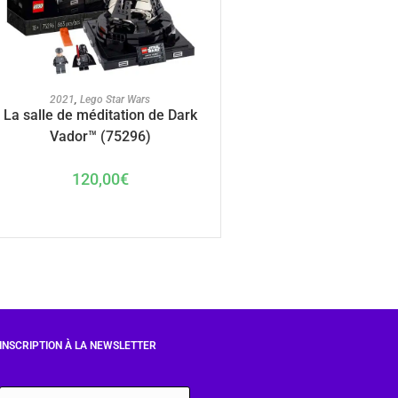
AJOUTER AU PANIER
2021
,
Lego Star Wars
La salle de méditation de Dark
Vador™ (75296)
120,00
€
INSCRIPTION À LA NEWSLETTER