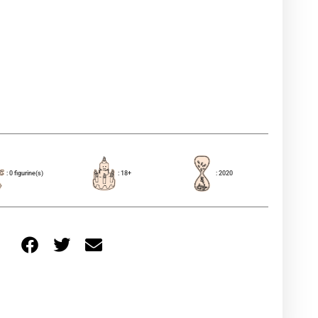
: 0 figurine(s)
: 18+
: 2020