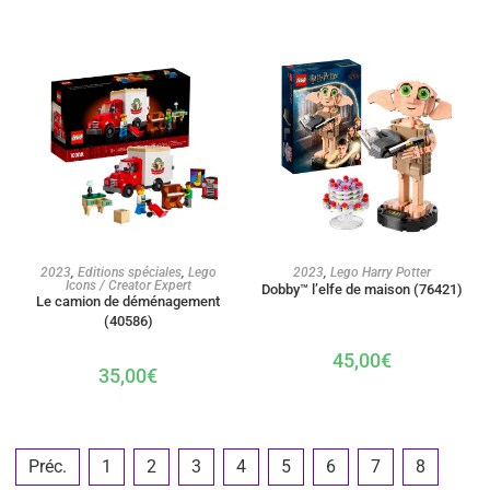
AJOUTER AU PANIER
AJOUTER AU PANIER
2023
,
Editions spéciales
,
Lego
2023
,
Lego Harry Potter
Icons / Creator Expert
Dobby™ l’elfe de maison (76421)
Le camion de déménagement
(40586)
45,00
€
35,00
€
Préc.
1
2
3
4
5
6
7
8