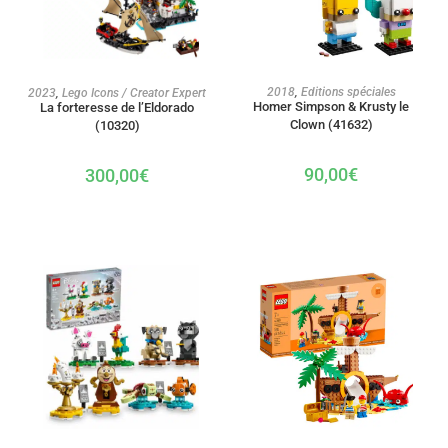
AJOUTER AU PANIER
AJOUTER AU PANIER
2018
,
Editions spéciales
2023
,
Lego Icons / Creator Expert
Homer Simpson & Krusty le
La forteresse de l’Eldorado
Clown (41632)
(10320)
90,00
€
300,00
€