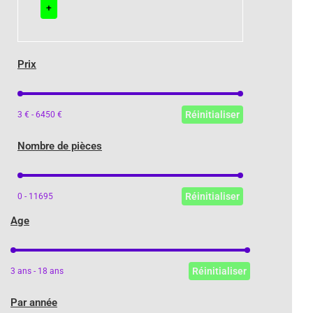
+
Prix
Prix
Réinitialiser
3 € - 6450 €
Nombre de pièces
Nombre de pièces
Réinitialiser
0 - 11695
Age
Age
Réinitialiser
3 ans - 18 ans
Par année