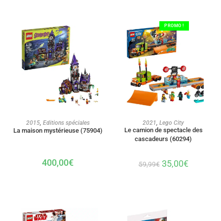
PROMO !
AJOUTER AU PANIER
AJOUTER AU PANIER
2015
,
Editions spéciales
2021
,
Lego City
Le camion de spectacle des
La maison mystérieuse (75904)
cascadeurs (60294)
400,00
€
35,00
€
59,99
€