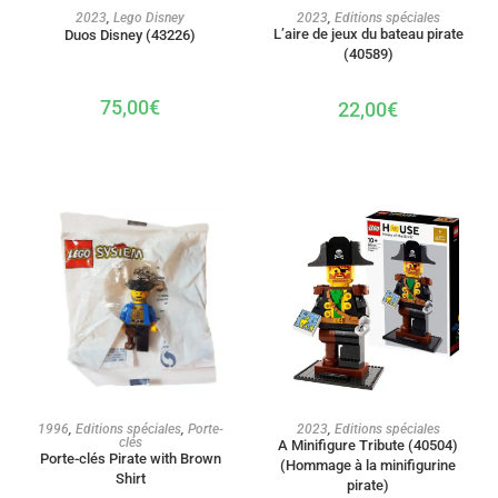
AJOUTER AU PANIER
AJOUTER AU PANIER
2023
,
Lego Disney
2023
,
Editions spéciales
L’aire de jeux du bateau pirate
Duos Disney (43226)
(40589)
75,00
€
22,00
€
AJOUTER AU PANIER
AJOUTER AU PANIER
2023
,
Editions spéciales
1996
,
Editions spéciales
,
Porte-
clés
A Minifigure Tribute (40504)
Porte-clés Pirate with Brown
(Hommage à la minifigurine
Shirt
pirate)