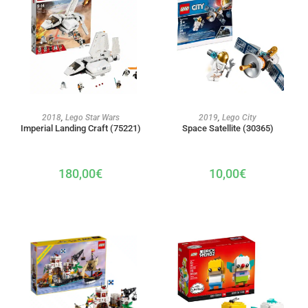
AJOUTER AU PANIER
AJOUTER AU PANIER
2018
,
Lego Star Wars
2019
,
Lego City
Imperial Landing Craft (75221)
Space Satellite (30365)
180,00
€
10,00
€