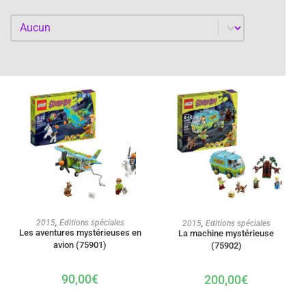
Par année
Par année
AJOUTER AU PANIER
AJOUTER AU PANIER
2015
,
Editions spéciales
2015
,
Editions spéciales
Les aventures mystérieuses en
La machine mystérieuse
avion (75901)
(75902)
90,00
€
200,00
€