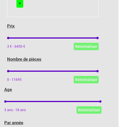
+
Prix
Prix
Réinitialiser
3 € - 6450 €
Nombre de pièces
Nombre de pièces
Réinitialiser
0 - 11695
Age
Age
Réinitialiser
3 ans - 18 ans
Par année