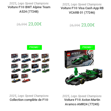
AJOUTER AU PANIER
2025
,
Lego Speed Champions
AJOUTER AU PANIER
2025
,
Lego Speed Champions
Voiture F1® BWT Alpine Team
Voiture F1® Visa Cash App RB
A524 (77248)
VCARB 01 (77246)
23,00
€
23,00
€
26,99
€
26,99
€
PROMO !
PROMO !
AJOUTER AU PANIER
AJOUTER AU PANIER
2025
,
Lego Speed Champions
2025
,
Lego Speed Champions
Voiture F1® Aston Martin
Collection complète de F1®
Aramco AMR24 (77245)