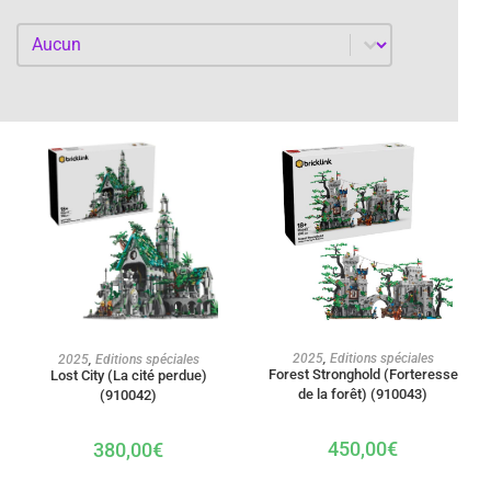
Par année
Par année
AJOUTER AU PANIER
AJOUTER AU PANIER
2025
,
Editions spéciales
2025
,
Editions spéciales
Forest Stronghold (Forteresse
Lost City (La cité perdue)
de la forêt) (910043)
(910042)
450,00
€
380,00
€