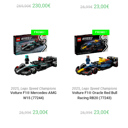
230,00
€
23,00
€
269,90
€
26,99
€
PROMO !
PROMO !
AJOUTER AU PANIER
AJOUTER AU PANIER
2025
,
Lego Speed Champions
2025
,
Lego Speed Champions
Voiture F1® Mercedes-AMG
Voiture F1® Oracle Red Bull
W15 (77244)
Racing RB20 (77243)
23,00
€
23,00
€
26,99
€
26,99
€