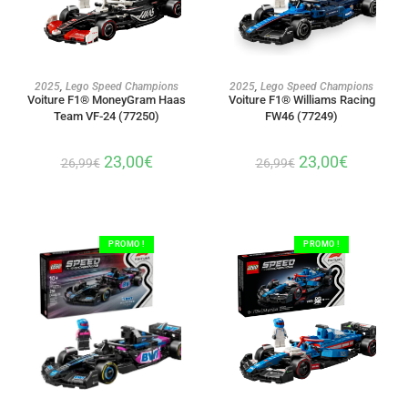
AJOUTER AU PANIER
AJOUTER AU PANIER
2025
,
Lego Speed Champions
2025
,
Lego Speed Champions
Voiture F1® MoneyGram Haas
Voiture F1® Williams Racing
Team VF-24 (77250)
FW46 (77249)
23,00
€
23,00
€
26,99
€
26,99
€
PROMO !
PROMO !