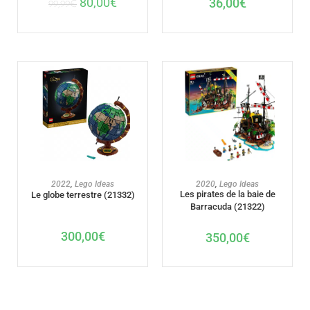
80,00
€
36,00
€
99,99
€
AJOUTER AU PANIER
AJOUTER AU PANIER
2022
,
Lego Ideas
2020
,
Lego Ideas
Les pirates de la baie de
Le globe terrestre (21332)
Barracuda (21322)
300,00
€
350,00
€