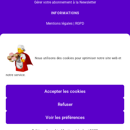
Gérer votre abonnement à la Newsletter
INFORMATIONS
Mentions légales | RGPD
CGV
Formulaire de rétractation
Nous utilisons des cookies pour optimiser notre site web et
Tous les produits vendus sur ce site sont fabriqués par LEGO exclusivement. LEGO® est une
marque déposée par The LEGO Group. Les propriétaires des marques respectives citées sur le site
en restent les propriétaires. Tous droits réservés.
notre service.
INSCRIPTION À LA NEWSLETTER
Accepter les cookies
Refuser
Voir les préférences
J'accepte les conditions du
RGPD.