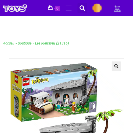
0
Accueil
»
Boutique
»
Les Pierrafeu (21316)
🔍