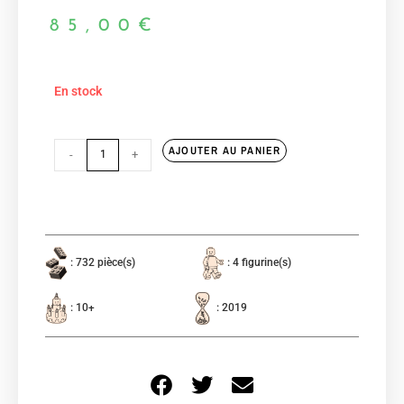
85,00
€
En stock
AJOUTER AU PANIER
-
+
: 732 pièce(s)
: 4 figurine(s)
: 10+
: 2019