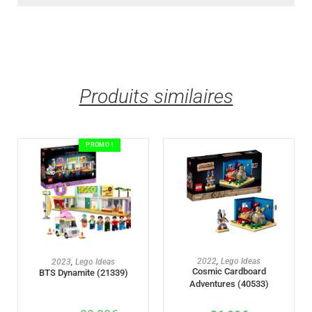
Produits similaires
PROMO !
AJOUTER AU PANIER
AJOUTER AU PANIER
2022
,
Lego Ideas
2023
,
Lego Ideas
Cosmic Cardboard
BTS Dynamite (21339)
Adventures (40533)