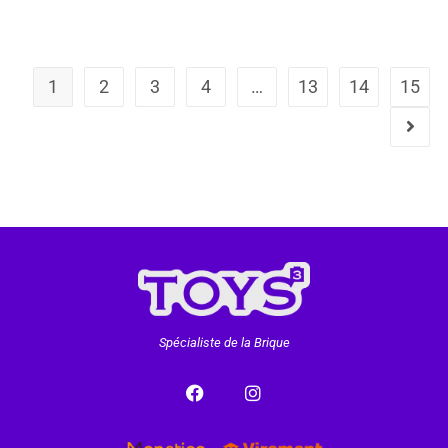
1
2
3
4
…
13
14
15
Spécialiste de la Brique