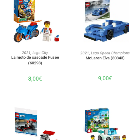
AJOUTER AU PANIER
AJOUTER AU PANIER
2021
,
Lego City
2021
,
Lego Speed Champions
La moto de cascade Fusée
McLaren Elva (30343)
(60298)
9,00
€
8,00
€