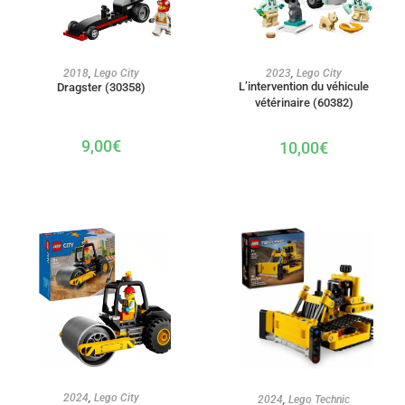
AJOUTER AU PANIER
AJOUTER AU PANIER
2018
,
Lego City
2023
,
Lego City
L’intervention du véhicule
Dragster (30358)
vétérinaire (60382)
9,00
€
10,00
€
AJOUTER AU PANIER
AJOUTER AU PANIER
2024
,
Lego City
2024
,
Lego Technic