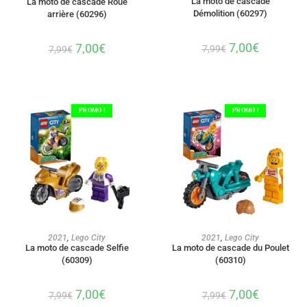
La moto de cascade
La moto de cascade Roue
Démolition (60297)
arrière (60296)
7,00
€
7,00
€
7,99
€
7,99
€
PROMO !
PROMO !
AJOUTER AU PANIER
AJOUTER AU PANIER
2021
,
Lego City
2021
,
Lego City
La moto de cascade Selfie
La moto de cascade du Poulet
(60309)
(60310)
7,00
€
7,00
€
7,99
€
7,99
€