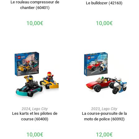
Le rouleau compresseur de
Le bulldozer (42163)
chantier (60401)
10,00
€
10,00
€
AJOUTER AU PANIER
AJOUTER AU PANIER
2024
,
Lego City
2023
,
Lego City
Les karts et les pilotes de
La course-poursuite de la
course (60400)
moto de police (60392)
10,00
€
12,00
€