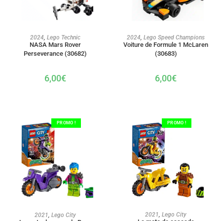
AJOUTER AU PANIER
AJOUTER AU PANIER
2024
,
Lego Technic
2024
,
Lego Speed Champions
NASA Mars Rover
Voiture de Formule 1 McLaren
Perseverance (30682)
(30683)
6,00
€
6,00
€
PROMO !
PROMO !
AJOUTER AU PANIER
AJOUTER AU PANIER
2021
,
Lego City
2021
,
Lego City