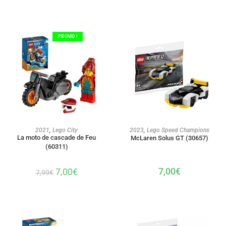
PROMO !
AJOUTER AU PANIER
AJOUTER AU PANIER
2021
,
Lego City
2023
,
Lego Speed Champions
La moto de cascade de Feu
McLaren Solus GT (30657)
(60311)
7,00
€
7,00
€
7,99
€