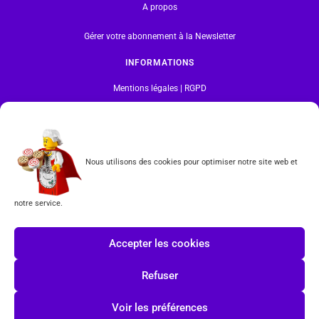
A propos
Gérer votre abonnement à la Newsletter
INFORMATIONS
Mentions légales | RGPD
CGV
Formulaire de rétractation
Nous utilisons des cookies pour optimiser notre site web et
Tous les produits vendus sur ce site sont fabriqués par LEGO exclusivement. LEGO® est une
marque déposée par The LEGO Group. Les propriétaires des marques respectives citées sur le site
notre service.
en restent les propriétaires. Tous droits réservés.
INSCRIPTION À LA NEWSLETTER
Accepter les cookies
Refuser
Voir les préférences