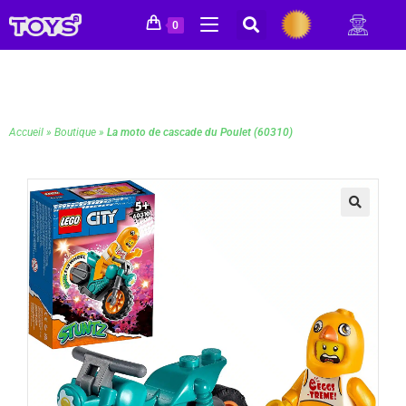
0
Accueil
»
Boutique
»
La moto de cascade du Poulet (60310)
🔍