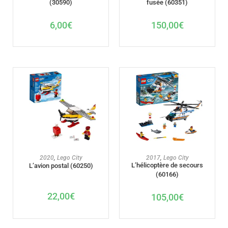
(30590)
fusée (60351)
6,00
€
150,00
€
AJOUTER AU PANIER
AJOUTER AU PANIER
2020
,
Lego City
2017
,
Lego City
L’hélicoptère de secours
L’avion postal (60250)
(60166)
22,00
€
105,00
€