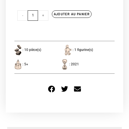
AJOUTER AU PANIER
-
+
: 10 pièce(s)
: 1 figurine(s)
: 5+
: 2021