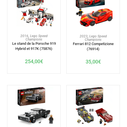
AJOUTER AU PANIER
AJOUTER AU PANIER
2016
,
Lego Speed
2023
,
Lego Speed
Champions
Champions
Le stand de la Porsche 919
Ferrari 812 Competizione
Hybrid et 917K (75876)
(76914)
254,00
€
35,00
€