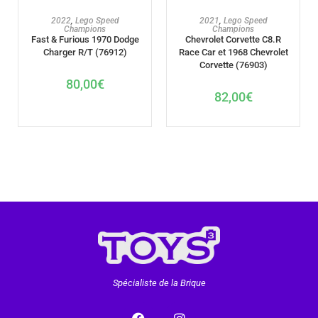
AJOUTER AU PANIER
AJOUTER AU PANIER
2021
,
Lego Speed
2022
,
Lego Speed
Champions
Champions
Chevrolet Corvette C8.R
Fast & Furious 1970 Dodge
Race Car et 1968 Chevrolet
Charger R/T (76912)
Corvette (76903)
80,00
€
82,00
€
Spécialiste de la Brique