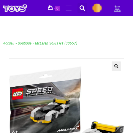
0
Accueil
»
Boutique
»
McLaren Solus GT (30657)
🔍