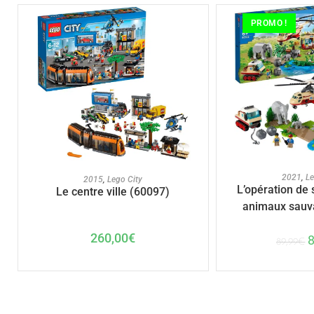
PROMO !
AJOUTER A
AJOUTER AU PANIER
2021
,
Le
2015
,
Lego City
L’opération de
Le centre ville (60097)
animaux sauv
260,00
€
89,99
€