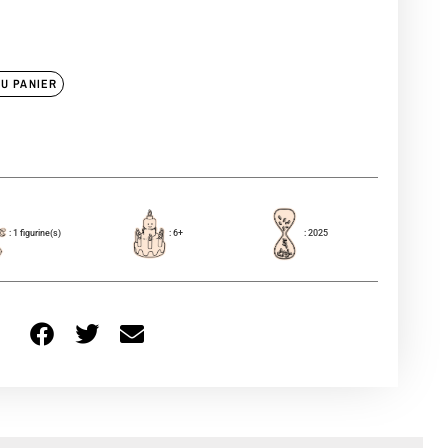
U PANIER
: 1 figurine(s)
: 6+
: 2025