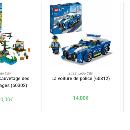
U PANIER
AJOUTER AU PANIER
go City
2022
,
Lego City
 sauvetage des
La voiture de police (60312)
ages (60302)
14,00
€
80,00
€