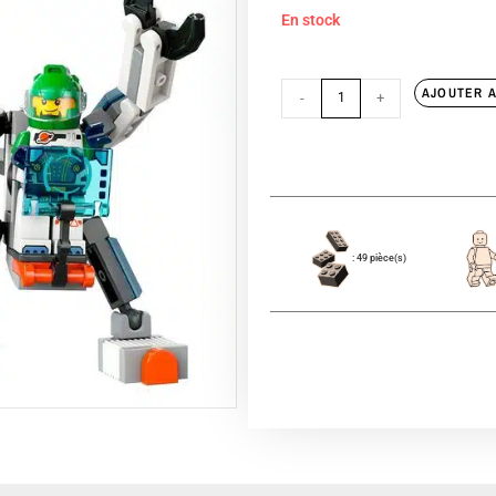
En stock
AJOUTER A
-
+
: 49 pièce(s)