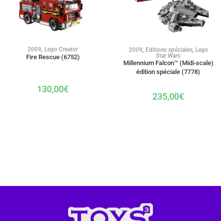
AJOUTER AU PANIER
AJOUTER AU PANIER
2009
,
Lego Creator
2009
,
Editions spéciales
,
Lego
Star Wars
Fire Rescue (6752)
Millennium Falcon™ (Midi-scale)
édition spéciale (7778)
130,00
€
235,00
€