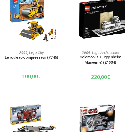
AJOUTER AU PANIER
AJOUTER AU PANIER
2009
,
Lego City
2009
,
Lego Architecture
Solomon R. Guggenheim
Le rouleau-compresseur (7746)
Museum® (21004)
100,00
€
220,00
€