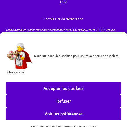
CGV
Formulaire de rétractation
Tous les produits vendus sur ce site sont fabriqués par LEGO exclusivement. LEGO® est une
marque déposée par The LEGO Group. Les propriétaires des marques respectives citées sur le site
en restent les propriétaires. Tous droits réservés.
INSCRIPTION À LA NEWSLETTER
Nous utilisons des cookies pour optimiser notre site web et
notre service.
J'accepte les conditions du
RGPD.
Accepter les cookies
Refuser
Voir les préférences
© COPYRIGHT 2026-
TOYS PUISSANCE 3
POWERED BY
Politique de cookies
Mentions Légales | RGPD