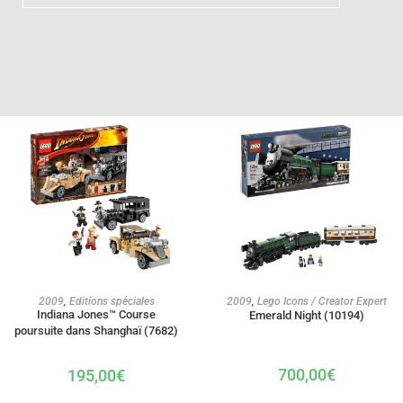
AJOUTER AU PANIER
AJOUTER AU PANIER
2009
,
Editions spéciales
2009
,
Lego Icons / Creator Expert
Indiana Jones™ Course
Emerald Night (10194)
poursuite dans Shanghaï (7682)
700,00
€
195,00
€