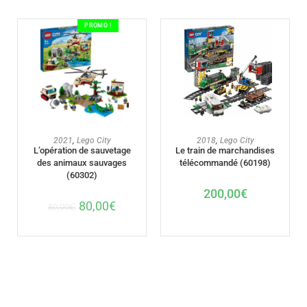
PROMO !
AJOUTER AU PANIER
AJOUTER AU PANIER
2021
,
Lego City
2018
,
Lego City
L’opération de sauvetage
Le train de marchandises
des animaux sauvages
télécommandé (60198)
(60302)
200,00
€
80,00
€
89,99
€