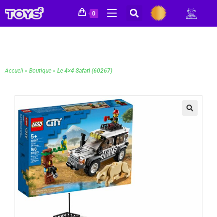
0
Accueil
»
Boutique
»
Le 4×4 Safari (60267)
🔍