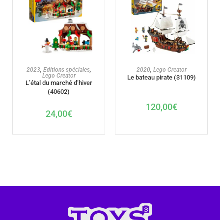
AJOUTER AU PANIER
AJOUTER AU PANIER
2023
,
Editions spéciales
,
2020
,
Lego Creator
Lego Creator
Le bateau pirate (31109)
L’étal du marché d’hiver
(40602)
120,00
€
24,00
€