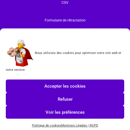
CGV
Formulaire de rétractation
Tous les produits vendus sur ce site sont fabriqués par LEGO exclusivement. LEGO® est une
marque déposée par The LEGO Group. Les propriétaires des marques respectives citées sur le site
en restent les propriétaires. Tous droits réservés.
INSCRIPTION À LA NEWSLETTER
Nous utilisons des cookies pour optimiser notre site web et
notre service.
J'accepte les conditions du
RGPD.
Accepter les cookies
Refuser
Voir les préférences
Politique de cookies
Mentions Légales | RGPD
© COPYRIGHT 2026-
TOYS PUISSANCE 3
POWERED BY