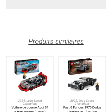
Produits similaires
AJOUTER AU PANIER
AJOUTER AU PANIER
2024
,
Lego Speed
2022
,
Lego Speed
Champions
Champions
Voiture de course Audi S1
Fast & Furious 1970 Dodge
e-tron quattro (76921)
Charger R/T (76912)