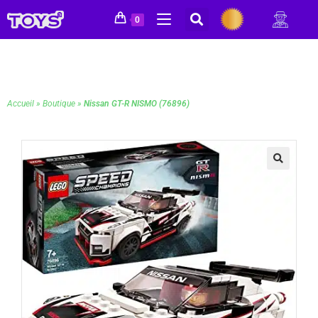
0
Accueil
»
Boutique
»
Nissan GT-R NISMO (76896)
🔍