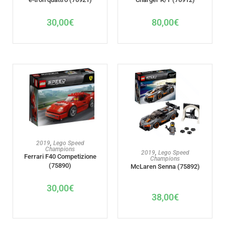
30,00
€
80,00
€
AJOUTER AU PANIER
2019
,
Lego Speed
Champions
AJOUTER AU PANIER
2019
,
Lego Speed
Ferrari F40 Competizione
Champions
(75890)
McLaren Senna (75892)
30,00
€
38,00
€