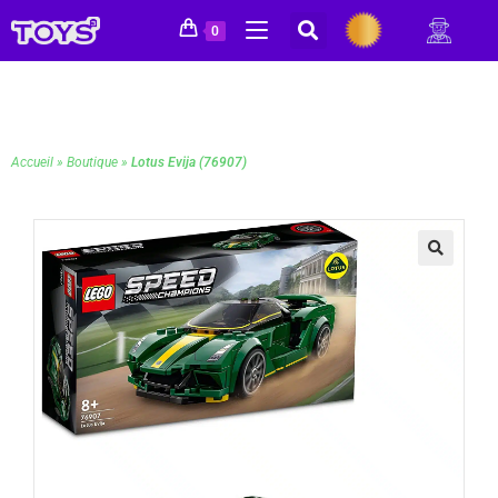
0
Accueil
»
Boutique
»
Lotus Evija (76907)
🔍