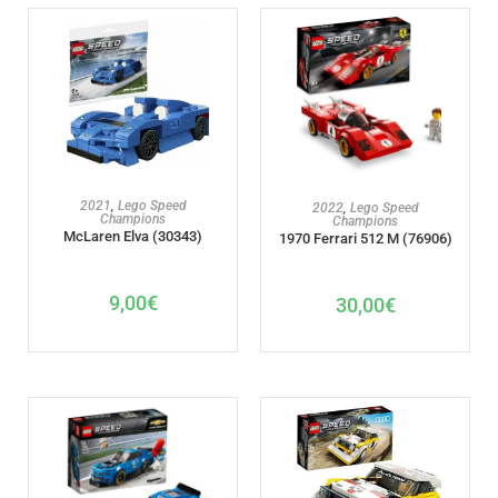
AJOUTER AU PANIER
AJOUTER AU PANIER
2021
,
Lego Speed
2022
,
Lego Speed
Champions
Champions
McLaren Elva (30343)
1970 Ferrari 512 M (76906)
9,00
€
30,00
€