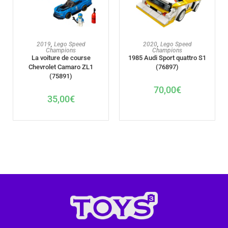
AJOUTER AU PANIER
AJOUTER AU PANIER
2019
,
Lego Speed
2020
,
Lego Speed
Champions
Champions
La voiture de course
1985 Audi Sport quattro S1
Chevrolet Camaro ZL1
(76897)
(75891)
70,00
€
35,00
€