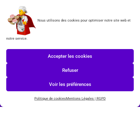
Formulaire de rétractation
Nous utilisons des cookies pour optimiser notre site web et
Tous les produits vendus sur ce site sont fabriqués par LEGO exclusivement. LEGO® est une
marque déposée par The LEGO Group. Les propriétaires des marques respectives citées sur le site
en restent les propriétaires. Tous droits réservés.
notre service.
INSCRIPTION À LA NEWSLETTER
Accepter les cookies
Refuser
J'accepte les conditions du
RGPD.
Voir les préférences
Politique de cookies
Mentions Légales | RGPD
© COPYRIGHT 2026-
TOYS PUISSANCE 3
POWERED BY
IMAGINEWEBSITE