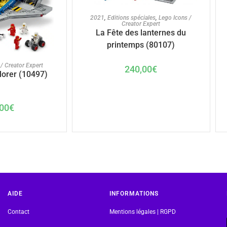
AJOUTER AU PANIER
2021
,
Editions spéciales
,
Lego Icons /
Creator Expert
La Fête des lanternes du
printemps (80107)
U PANIER
/ Creator Expert
240,00
€
lorer (10497)
00
€
AIDE
INFORMATIONS
Contact
Mentions légales | RGPD