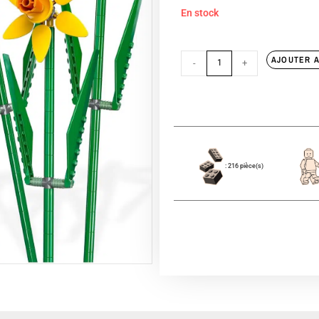
En stock
AJOUTER A
-
+
: 216 pièce(s)