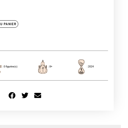
U PANIER
: 0 figurine(s)
: 8+
: 2024