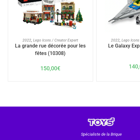
AJOUTER AU PANIER
AJOUTER A
2022
,
Lego Icons / Creator Expert
2022
,
Lego Icons 
La grande rue décorée pour les
Le Galaxy Exp
fêtes (10308)
140,
150,00
€
Spécialiste de la Brique