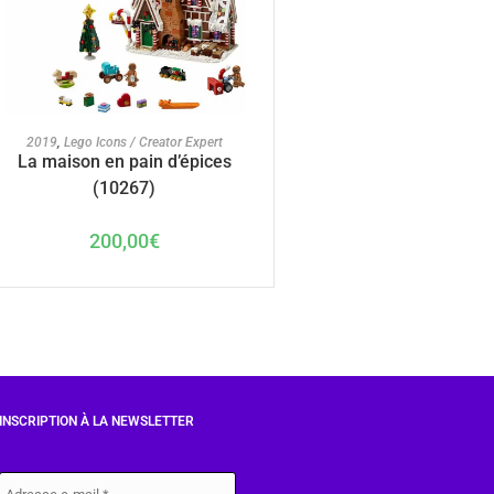
AJOUTER AU PANIER
2019
,
Lego Icons / Creator Expert
La maison en pain d’épices
(10267)
200,00
€
INSCRIPTION À LA NEWSLETTER