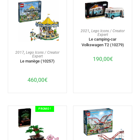
AJOUTER AU PANIER
2021
,
Lego Icons / Creator
Expert
Le camping-car
Volkswagen T2 (10279)
AJOUTER AU PANIER
2017
,
Lego Icons / Creator
Expert
190,00
€
Le manège (10257)
460,00
€
PROMO !