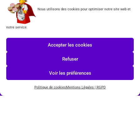
Nous utilisons des cookies pour optimiser notre site web et
Tous les produits vendus sur ce site sont fabriqués par LEGO exclusivement. LEGO® est une
marque déposée par The LEGO Group. Les propriétaires des marques respectives citées sur le site
en restent les propriétaires. Tous droits réservés.
notre service.
INSCRIPTION À LA NEWSLETTER
Accepter les cookies
Refuser
J'accepte les conditions du
RGPD.
Voir les préférences
Politique de cookies
Mentions Légales | RGPD
© COPYRIGHT 2026-
TOYS PUISSANCE 3
POWERED BY
IMAGINEWEBSITE