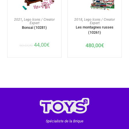
AJOUTER AU PANIER
AJOUTER AU PANIER
2021
,
Lego Icons / Creator
2018
,
Lego Icons / Creator
Expert
Expert
Les montagnes russes
Bonsaï (10281)
(10261)
44,00
€
480,00
€
50,00
€
Spécialiste de la Brique