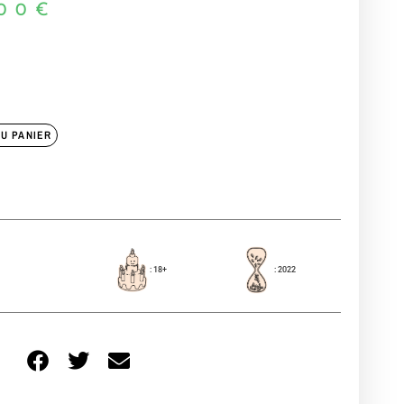
00
€
U PANIER
: 18+
: 2022