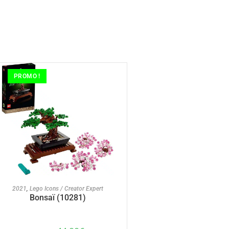
PROMO !
AJOUTER AU PANIER
2021
,
Lego Icons / Creator Expert
Bonsaï (10281)