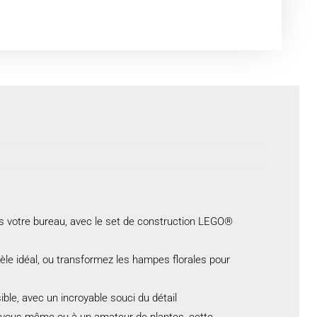
ns votre bureau, avec le set de construction LEGO®
dèle idéal, ou transformez les hampes florales pour
ble, avec un incroyable souci du détail
 à vous-même ou à un amateur de plantes, cette