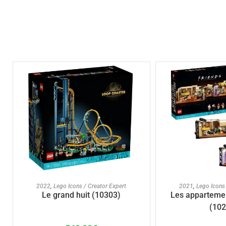
AJOUTER AU PANIER
AJOUTER A
2022
,
Lego Icons / Creator Expert
2021
,
Lego Icons 
Le grand huit (10303)
Les appartemen
(102