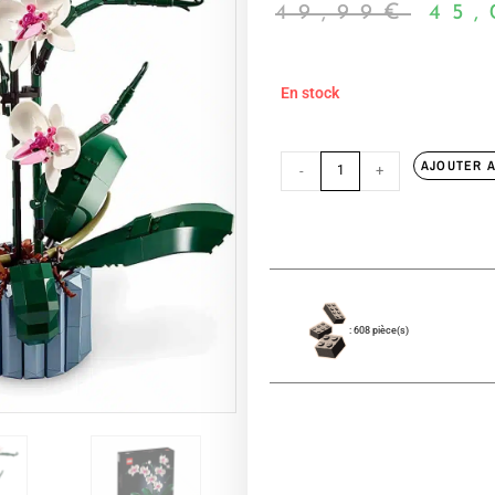
49,99
€
45,
En stock
AJOUTER A
-
+
: 608 pièce(s)