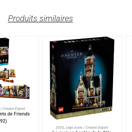
Produits similaires
U PANIER
/ Creator Expert
ts de Friends
92)
AJOUTER AU PANIER
2020
,
Lego Icons / Creator Expert