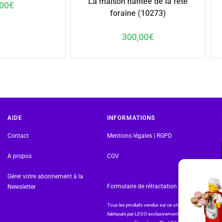
La maison hantée de la fête
00
€
foraine (10273)
300,00
€
AIDE
INFORMATIONS
Contact
Mentions légales | RGPD
A propos
CGV
Gérer votre abonnement à la
Formulaire de rétractation
Newsletter
Tous les produits vendus sur ce site sont
fabriqués par LEGO exclusivement. LEGO® est