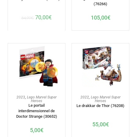
(76266)
70,00
€
105,00
€
84,99
€
AJOUTER AU PANIER
AJOUTER AU PANIER
2023
,
Lego Marvel Super
2022
,
Lego Marvel Super
Heroes
Heroes
Le portail
Le drakkar de Thor (76208)
interdimensionnel de
Doctor Strange (30652)
55,00
€
5,00
€