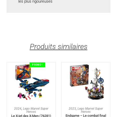
les plus rigoureuses
Produits similaires
PROMO !
AJOUTER AU PANIER
AJOUTER AU PANIER
2024
,
Lego Marvel Super
2023
,
Lego Marvel Super
Heroes
Heroes
Endgame – Le combat final
Le X-jet des X-Men (76281)