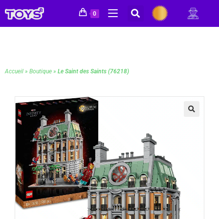
0
Accueil
»
Boutique
»
Le Saint des Saints (76218)
🔍