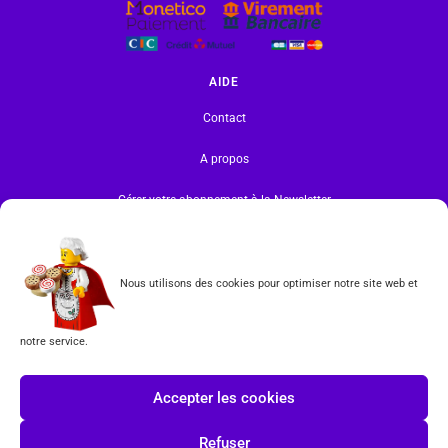
AIDE
Contact
A propos
Gérer votre abonnement à la Newsletter
INFORMATIONS
Mentions légales | RGPD
Nous utilisons des cookies pour optimiser notre site web et
CGV
notre service.
Formulaire de rétractation
Accepter les cookies
Tous les produits vendus sur ce site sont fabriqués par LEGO exclusivement. LEGO® est une
marque déposée par The LEGO Group. Les propriétaires des marques respectives citées sur le site
Refuser