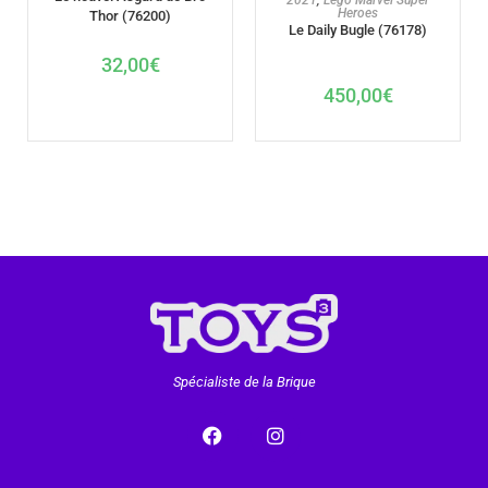
Heroes
Thor (76200)
Le Daily Bugle (76178)
32,00
€
450,00
€
Spécialiste de la Brique