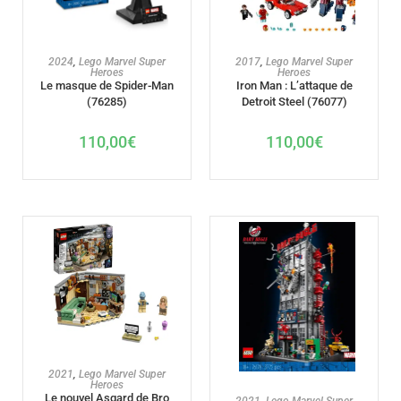
AJOUTER AU PANIER
AJOUTER AU PANIER
2024
,
Lego Marvel Super
2017
,
Lego Marvel Super
Heroes
Heroes
Le masque de Spider-Man
Iron Man : L’attaque de
(76285)
Detroit Steel (76077)
110,00
€
110,00
€
AJOUTER AU PANIER
2021
,
Lego Marvel Super
Heroes
Le nouvel Asgard de Bro
AJOUTER AU PANIER
2021
,
Lego Marvel Super