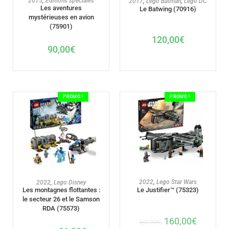
2015
,
Editions spéciales
2017
,
Lego Batman
,
Lego DC
Les aventures
Le Batwing (70916)
mystérieuses en avion
(75901)
120,00
€
90,00
€
PROMO !
PROMO !
AJOUTER AU PANIER
AJOUTER AU PANIER
2022
,
Lego Star Wars
2022
,
Lego Disney
Les montagnes flottantes :
Le Justifier™ (75323)
le secteur 26 et le Samson
RDA (75573)
160,00
€
169,99
€