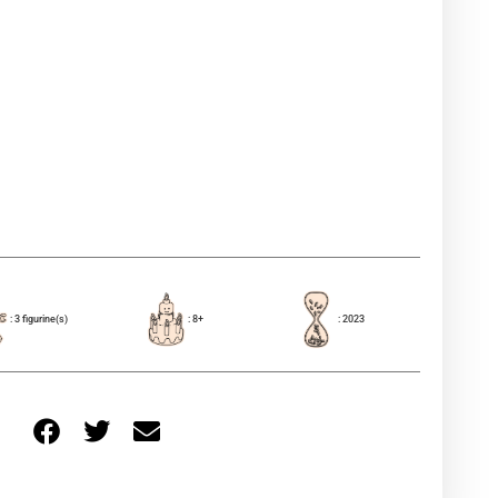
: 3 figurine(s)
: 8+
: 2023