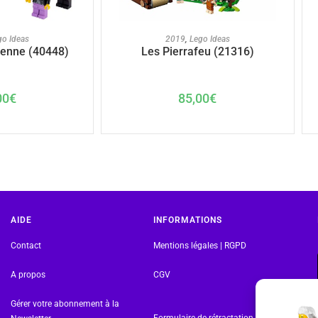
U PANIER
AJOUTER AU PANIER
go Ideas
2019
,
Lego Ideas
ienne (40448)
Les Pierrafeu (21316)
00
€
85,00
€
AIDE
INFORMATIONS
Contact
Mentions légales | RGPD
A propos
CGV
Gérer votre abonnement à la
Formulaire de rétractation