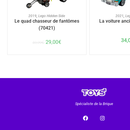
AJOUTER AU PANIER
AJOUTER A
2019
,
Lego Hidden Side
2021
,
Le
Le quad chasseur de fantômes
La voiture anc
(70421)
34,
29,00
€
39,99
€
Spécialiste de la Brique