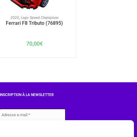
AJOUTER AU PANIER
2020
,
Lego Speed Champions
Ferrari F8 Tributo (76895)
70,00
€
INSCRIPTION À LA NEWSLETTER
J'accepte les conditions du
RGPD.