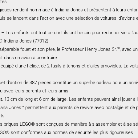
ntes
giques rendent hommage à Indiana Jones et présentent à leurs enfant
puis se lancent dans l’action avec une sélection de voitures, d’avions 
– Les enfants ont tout ce dont ils ont besoin pour redonner vie à l’ac
® Indiana Jones (77012)
nséparable fouet et son père, le Professeur Henry Jones Sr.™, avec un
it dans un avion à construire
uipé d’une hélice, de 2 fusils à tenons et d’ailes amovibles. La voi
et d’action de 387 pièces constitue un superbe cadeau pour un anniv
u avec leurs parents et leurs amis
 13 cm de long et 6 cm de large. Les enfants peuvent ainsi jouer à
na Jones™ permettent aux parents de revivre avec nostalgie et de pa
ets
les briques LEGO® sont conçues de manière à s’assembler et à se sé
LEGO® sont conformes aux normes de sécurité les plus rigoureuses