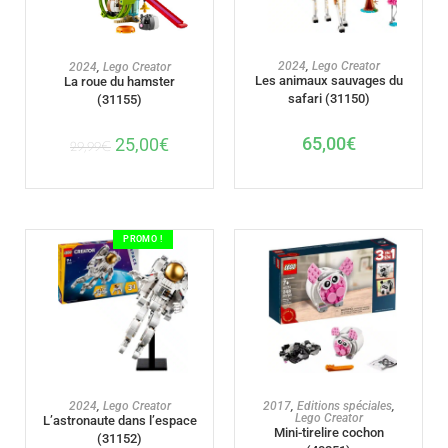
AJOUTER AU PANIER
AJOUTER AU PANIER
2024
,
Lego Creator
2024
,
Lego Creator
Les animaux sauvages du
La roue du hamster
safari (31150)
(31155)
65,00
€
25,00
€
29,99
€
PROMO !
AJOUTER AU PANIER
AJOUTER AU PANIER
2024
,
Lego Creator
2017
,
Editions spéciales
,
Lego Creator
L’astronaute dans l’espace
Mini-tirelire cochon
(31152)