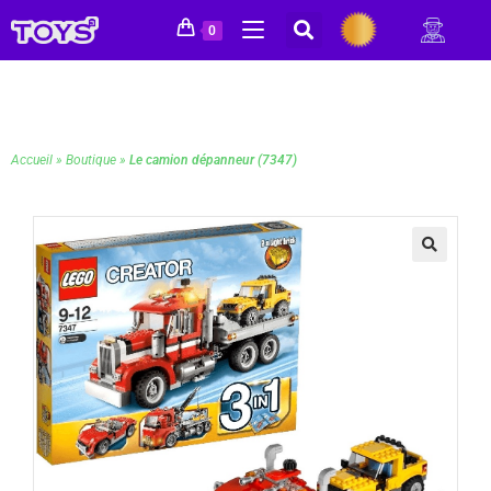
0
Accueil
»
Boutique
»
Le camion dépanneur (7347)
🔍