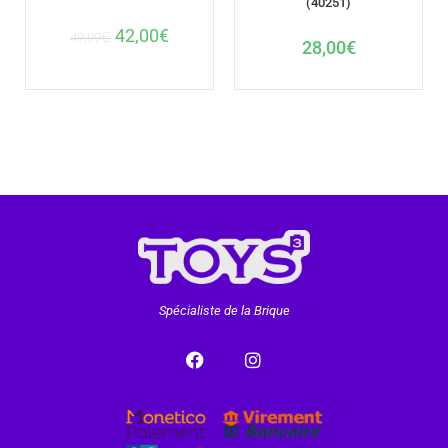
(40251)
42,00
€
49,99
€
28,00
€
Spécialiste de la Brique