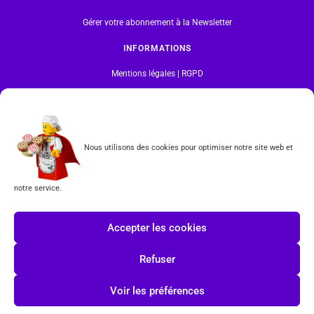
Gérer votre abonnement à la Newsletter
INFORMATIONS
Mentions légales | RGPD
CGV
Formulaire de rétractation
Nous utilisons des cookies pour optimiser notre site web et
Tous les produits vendus sur ce site sont fabriqués par LEGO exclusivement. LEGO® est une
marque déposée par The LEGO Group. Les propriétaires des marques respectives citées sur le site
notre service.
en restent les propriétaires. Tous droits réservés.
INSCRIPTION À LA NEWSLETTER
Accepter les cookies
Refuser
Voir les préférences
J'accepte les conditions du
RGPD.