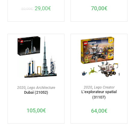
29,00
€
70,00
€
39,99
€
AJOUTER AU PANIER
AJOUTER AU PANIER
2020
,
Lego Creator
2020
,
Lego Architecture
L’explorateur spatial
Dubaï (21052)
(31107)
105,00
€
64,00
€