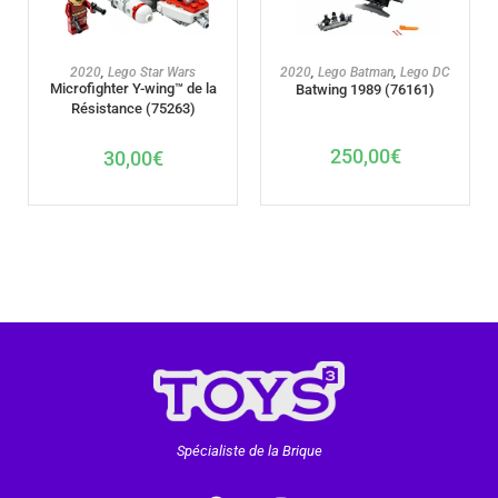
AJOUTER AU PANIER
AJOUTER AU PANIER
2020
,
Lego Batman
,
Lego DC
2020
,
Lego Star Wars
Microfighter Y-wing™ de la
Batwing 1989 (76161)
Résistance (75263)
250,00
€
30,00
€
Spécialiste de la Brique