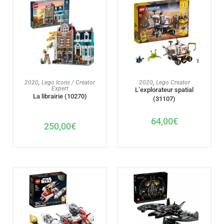
AJOUTER AU PANIER
AJOUTER AU PANIER
2020
,
Lego Icons / Creator
2020
,
Lego Creator
Expert
L’explorateur spatial
La librairie (10270)
(31107)
64,00
€
250,00
€