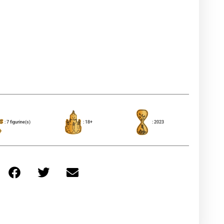
: 7 figurine(s)
: 18+
: 2023