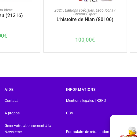
U PANIER
AJOUTER AU PANIER
go Ideas
2021
,
Editions spéciales
,
Lego Icons /
Creator Expert
eu (21316)
L’histoire de Nian (80106)
00
€
100,00
€
AIDE
INFORMATIONS
Contact
Mentions légales | RGPD
A propos
CGV
Gérer votre abonnement à la
Formulaire de rétractation
Newsletter