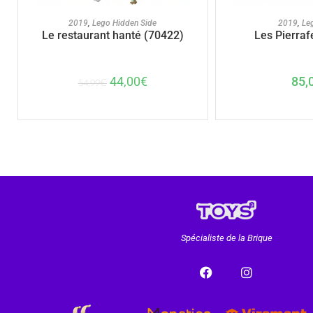
AJOUTER AU PANIER
AJOUTER A
2019
,
Lego Hidden Side
2019
,
Le
Le restaurant hanté (70422)
Les Pierraf
44,00
€
85,
54,99
€
Spécialiste de la Brique