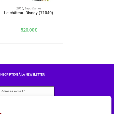
AJOUTER AU PANIER
2016
,
Lego Disney
Le château Disney (71040)
520,00
€
INSCRIPTION À LA NEWSLETTER
J'accepte les conditions du
RGPD.