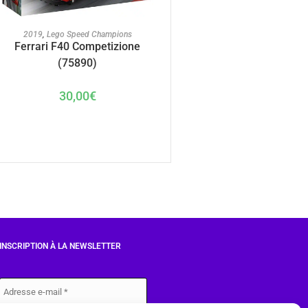
AJOUTER AU PANIER
2019
,
Lego Speed Champions
Ferrari F40 Competizione
(75890)
30,00
€
INSCRIPTION À LA NEWSLETTER