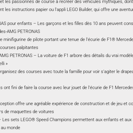
t les passionnés de course à recréer des véhicules mythiques, dont
les instructions papier ou l’appli LEGO Builder, qui offre une aventur
pour enfants – Les garçons et les filles dès 10 ans peuvent constru
cedes-AMG PETRONAS
e minifigurine de pilote portant une tenue de l’écurie de F1® Merc
 courses palpitantes
-AMG PETRONAS – La voiture de F1 arbore des détails du vrai modèle
lli »
rganisez des courses avec toute la famille pour voir s’agiter le drape
 ont fini de faire la course avec leur jouet de l’écurie de F1 Merc
eption offre une agréable expérience de construction et de jeu et 
urs de maquettes de voitures
 – Les sets LEGO® Speed Champions permettent aux enfants et aux a
es au monde