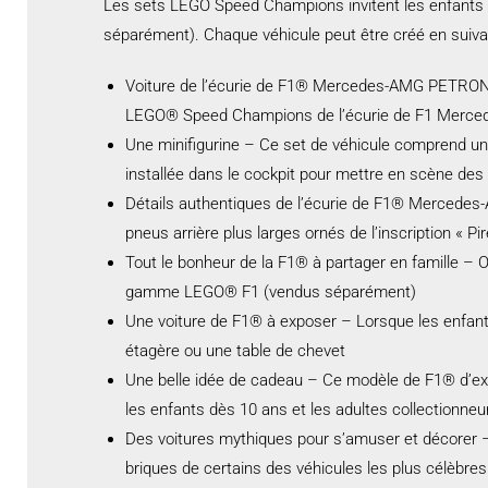
Les sets LEGO Speed Champions invitent les enfants e
séparément). Chaque véhicule peut être créé en suivant 
Voiture de l’écurie de F1® Mercedes-AMG PETRONAS 
LEGO® Speed Champions de l’écurie de F1 Mer
Une minifigurine – Ce set de véhicule comprend un
installée dans le cockpit pour mettre en scène des
Détails authentiques de l’écurie de F1® Mercedes
pneus arrière plus larges ornés de l’inscription « Pire
Tout le bonheur de la F1® à partager en famille – O
gamme LEGO® F1 (vendus séparément)
Une voiture de F1® à exposer – Lorsque les enfants
étagère ou une table de chevet
Une belle idée de cadeau – Ce modèle de F1® d’exc
les enfants dès 10 ans et les adultes collectionne
Des voitures mythiques pour s’amuser et décorer
briques de certains des véhicules les plus célèbr