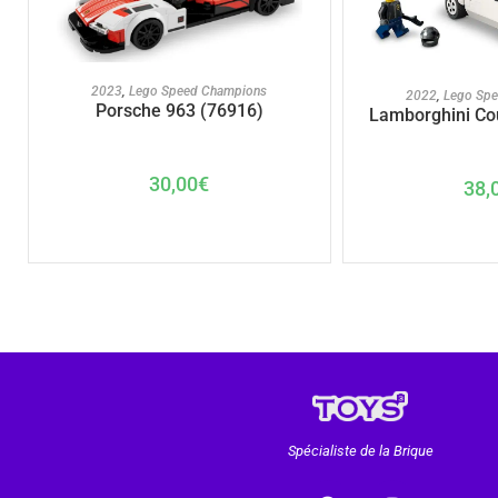
AJOUTER AU PANIER
AJOUTER A
2023
,
Lego Speed Champions
2022
,
Lego Sp
Porsche 963 (76916)
Lamborghini Co
30,00
€
38,
Spécialiste de la Brique