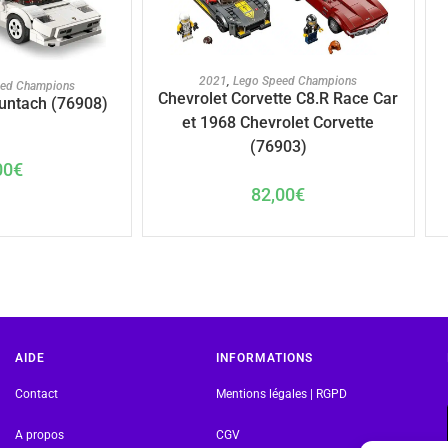
AJOUTER AU PANIER
U PANIER
2021
,
Lego Speed Champions
eed Champions
Chevrolet Corvette C8.R Race Car
untach (76908)
et 1968 Chevrolet Corvette
(76903)
00
€
82,00
€
AIDE
INFORMATIONS
Contact
Mentions légales | RGPD
A propos
CGV