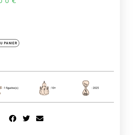
00
€
U PANIER
: 1 figurine(s)
: 10+
: 2025