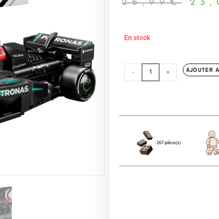
26,99
€
23,
En stock
AJOUTER A
-
+
: 267 pièce(s)