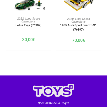
AJOUTER AU PANIER
AJOUTER AU PANIER
2022
,
Lego Speed
2020
,
Lego Speed
Champions
Champions
Lotus Evija (76907)
1985 Audi Sport quattro S1
(76897)
30,00
€
70,00
€
Spécialiste de la Brique