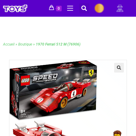
0
Accueil
»
Boutique
»
1970 Ferrari 512 M (76906)
🔍