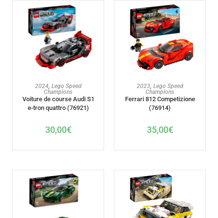
AJOUTER AU PANIER
AJOUTER AU PANIER
2024
,
Lego Speed
2023
,
Lego Speed
Champions
Champions
Voiture de course Audi S1
Ferrari 812 Competizione
e-tron quattro (76921)
(76914)
30,00
€
35,00
€