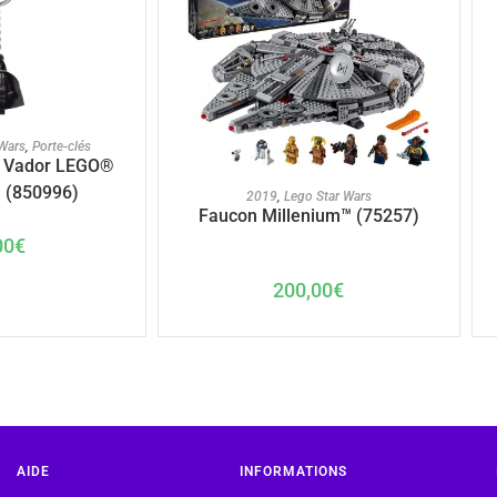
U PANIER
 Wars
,
Porte-clés
k Vador LEGO®
 (850996)
AJOUTER AU PANIER
2019
,
Lego Star Wars
Faucon Millenium™ (75257)
00
€
200,00
€
AIDE
INFORMATIONS