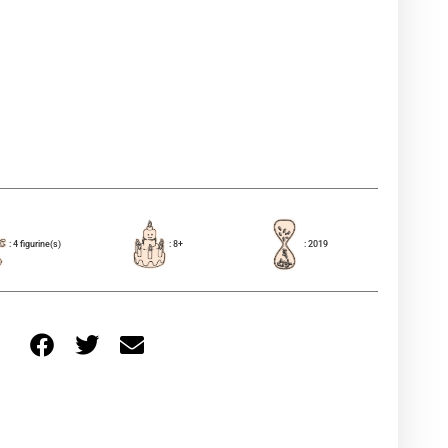
: 4 figurine(s)
: 8+
: 2019