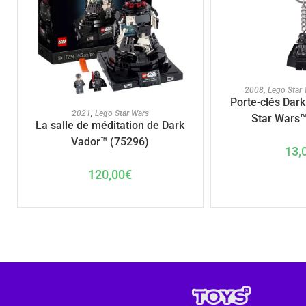
AJOUTER A
2008
,
Lego Star
Porte-clés Dar
AJOUTER AU PANIER
2021
,
Lego Star Wars
Star Wars™
La salle de méditation de Dark
Vador™ (75296)
13,
120,00
€