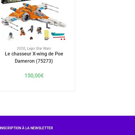
AJOUTER AU PANIER
2020
,
Lego Star Wars
Le chasseur X-wing de Poe
Dameron (75273)
150,00
€
INSCRIPTION À LA NEWSLETTER