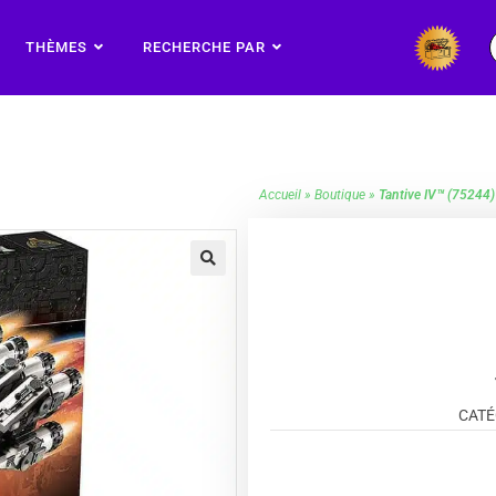
THÈMES
RECHERCHE PAR
Accueil
»
Boutique
»
Tantive IV™ (75244)
🔍
CATÉ