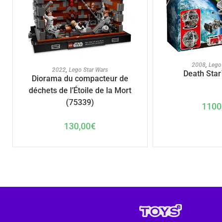
AJOUTER A
2008
,
Lego
AJOUTER AU PANIER
2022
,
Lego Star Wars
Death Star
Diorama du compacteur de
déchets de l’Étoile de la Mort
(75339)
1100
130,00
€