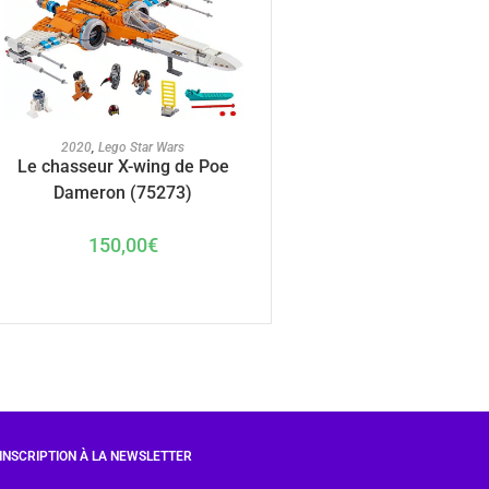
AJOUTER AU PANIER
2020
,
Lego Star Wars
Le chasseur X-wing de Poe
Dameron (75273)
150,00
€
INSCRIPTION À LA NEWSLETTER