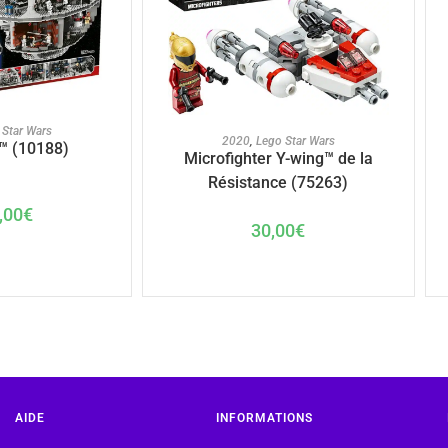
U PANIER
 Star Wars
AJOUTER AU PANIER
2020
,
Lego Star Wars
™ (10188)
Microfighter Y-wing™ de la
Résistance (75263)
,00
€
30,00
€
AIDE
INFORMATIONS