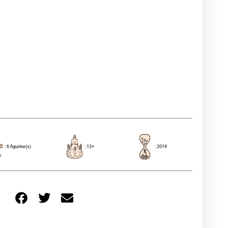
: 6 figurine(s)
: 12+
: 2019