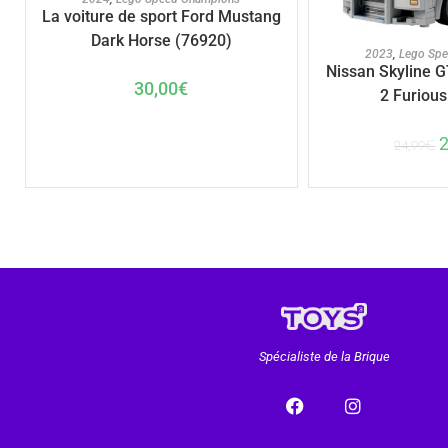
La voiture de sport Ford Mustang
Dark Horse (76920)
AJOUTER A
2023
,
Lego Sp
Nissan Skyline G
30,00
€
2 Furious
24,99
€
Spécialiste de la Brique