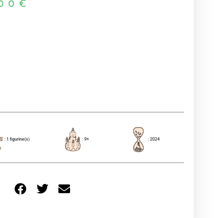
00
€
: 1 figurine(s)
: 9+
: 2024