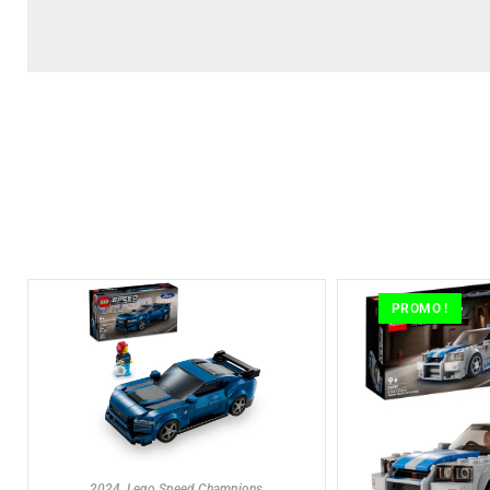
PROMO !
AJOUTER AU PANIER
2024
,
Lego Speed Champions