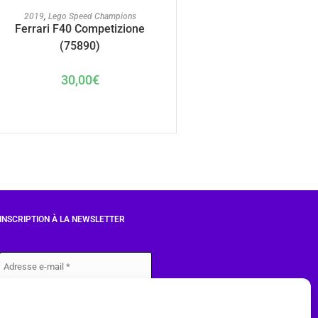
AJOUTER AU PANIER
2019
,
Lego Speed Champions
Ferrari F40 Competizione
(75890)
30,00
€
INSCRIPTION À LA NEWSLETTER
J'accepte les conditions du
RGPD.