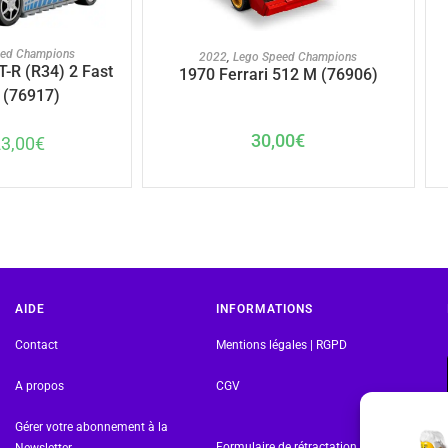
U PANIER
AJOUTER AU PANIER
eed Champions
2022
,
Lego Speed Champions
T-R (R34) 2 Fast
1970 Ferrari 512 M (76906)
 (76917)
30,00
€
23,00
€
AIDE
INFORMATIONS
Contact
Mentions légales | RGPD
A propos
CGV
Gérer votre abonnement à la
Formulaire de rétractation