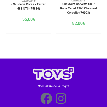
Champions
Champions
Chevrolet Corvette C8.R
« Scuderia Corsa » Ferrari
Race Car et 1968 Chevrolet
488 GT3 (75886)
Corvette (76903)
55,00
€
82,00
€
Spécialiste de la Brique