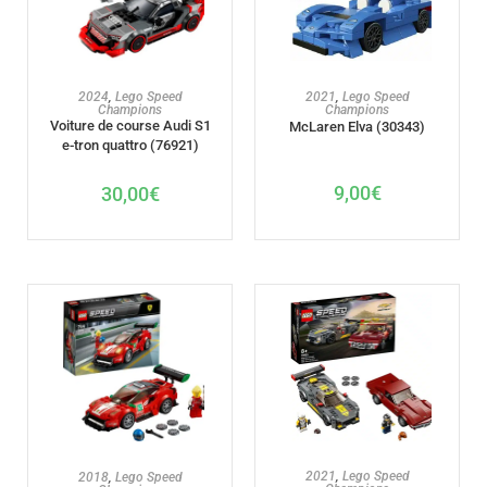
AJOUTER AU PANIER
AJOUTER AU PANIER
2024
,
Lego Speed
2021
,
Lego Speed
Champions
Champions
Voiture de course Audi S1
McLaren Elva (30343)
e-tron quattro (76921)
9,00
€
30,00
€
AJOUTER AU PANIER
AJOUTER AU PANIER
2021
,
Lego Speed
2018
,
Lego Speed