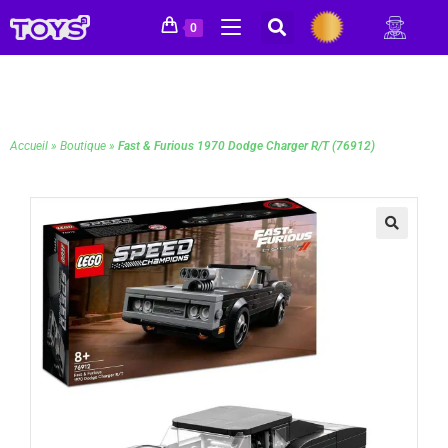
0
Accueil
»
Boutique
»
Fast & Furious 1970 Dodge Charger R/T (76912)
🔍