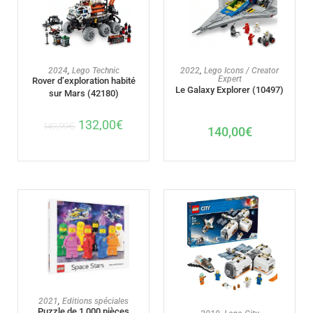
AJOUTER AU PANIER
AJOUTER AU PANIER
2024
,
Lego Technic
2022
,
Lego Icons / Creator
Expert
Rover d’exploration habité
Le Galaxy Explorer (10497)
sur Mars (42180)
132,00
€
149,99
€
140,00
€
AJOUTER AU PANIER
2021
,
Editions spéciales
Puzzle de 1 000 pièces
AJOUTER AU PANIER