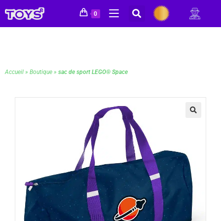
0
Accueil
»
Boutique
»
sac de sport LEGO® Space
🔍