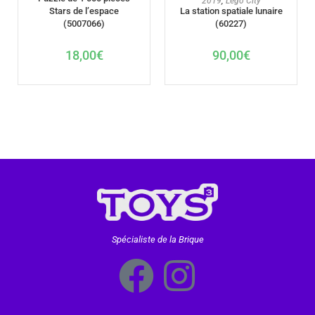
2019
,
Lego City
Stars de l’espace
La station spatiale lunaire
(5007066)
(60227)
18,00
€
90,00
€
Spécialiste de la Brique