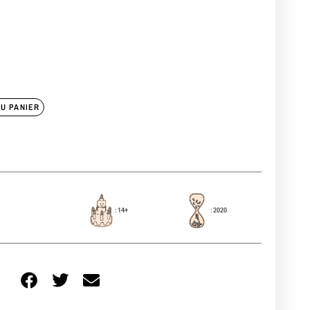
U PANIER
: 14+
: 2020