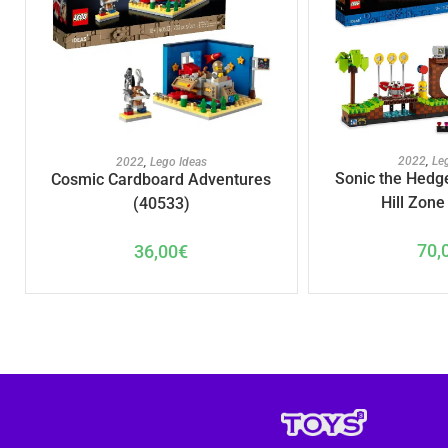
AJOUTER A
AJOUTER AU PANIER
2022
,
Le
2022
,
Lego Ideas
Sonic the Hedg
Cosmic Cardboard Adventures
Hill Zone
(40533)
70,
36,00
€