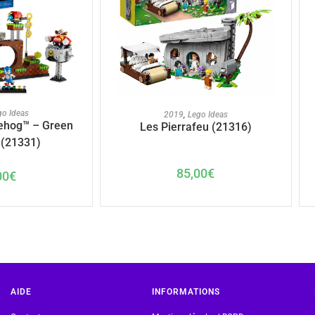
U PANIER
AJOUTER AU PANIER
go Ideas
2019
,
Lego Ideas
ehog™ – Green
Les Pierrafeu (21316)
 (21331)
85,00
€
00
€
AIDE
INFORMATIONS