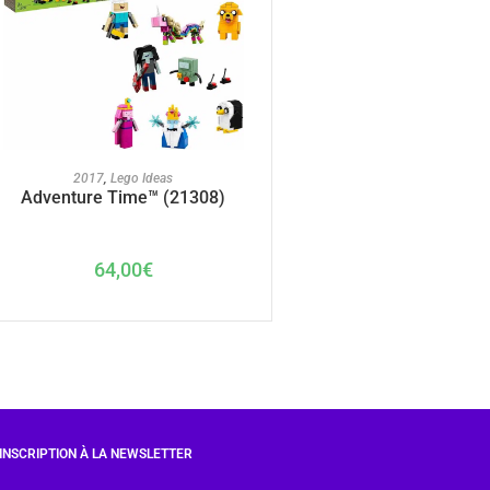
AJOUTER AU PANIER
2017
,
Lego Ideas
Adventure Time™ (21308)
64,00
€
INSCRIPTION À LA NEWSLETTER