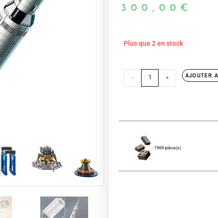
300,00
€
Plus que 2 en stock
AJOUTER A
-
+
: 1969 pièce(s)