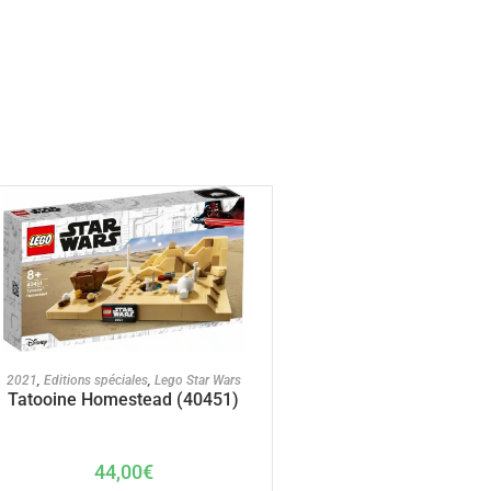
AJOUTER AU PANIER
2021
,
Editions spéciales
,
Lego Star Wars
Tatooine Homestead (40451)
44,00
€