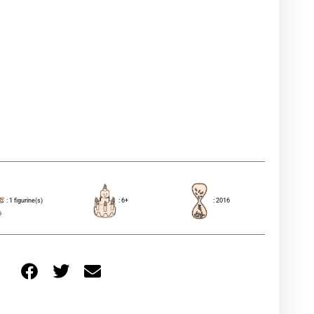
: 1 figurine(s)
: 6+
: 2016