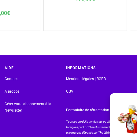
,00
€
AIDE
INFORMATIONS
Contact
Mentions légales | RGPD
A propos
CGV
Gérer votre abonnement à la
Formulaire de rétractation
Newsletter
Tous les produits vendus sur ce site sont
fabriqués par LEGO exclusivement. LEGO® est
une marque déposée par The LEGO Group. Les