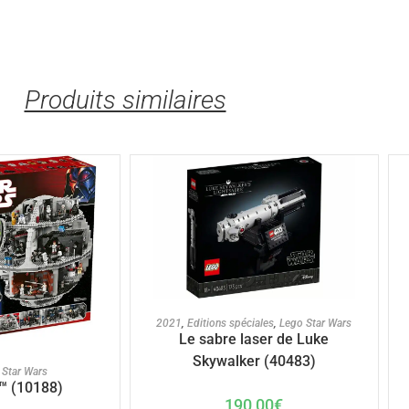
Produits similaires
AJOUTER AU PANIER
2021
,
Editions spéciales
,
Lego Star Wars
Le sabre laser de Luke
Skywalker (40483)
U PANIER
 Star Wars
™ (10188)
190,00
€