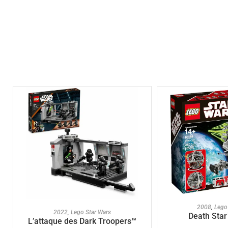
AJOUTER A
2008
,
Lego
AJOUTER AU PANIER
2022
,
Lego Star Wars
Death Star
L’attaque des Dark Troopers™