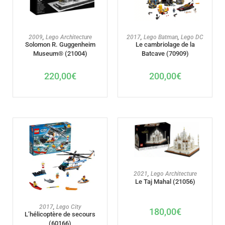
AJOUTER AU PANIER
AJOUTER AU PANIER
2009
,
Lego Architecture
2017
,
Lego Batman
,
Lego DC
Solomon R. Guggenheim
Le cambriolage de la
Museum® (21004)
Batcave (70909)
220,00
€
200,00
€
AJOUTER AU PANIER
2021
,
Lego Architecture
Le Taj Mahal (21056)
AJOUTER AU PANIER
2017
,
Lego City
180,00
€
L’hélicoptère de secours
(60166)