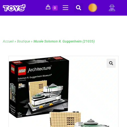
0
Accueil
»
Boutique
»
Musée Solomon R. Guggenheim (21035)
🔍