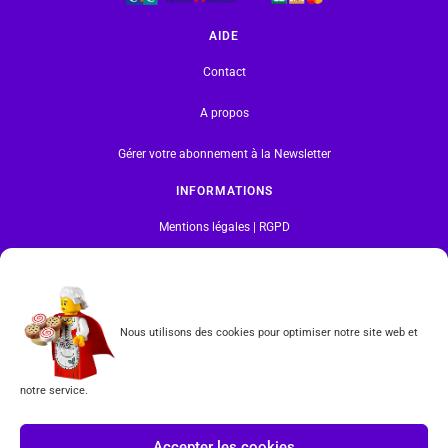
AIDE
Contact
A propos
Gérer votre abonnement à la Newsletter
INFORMATIONS
Mentions légales | RGPD
CGV
Formulaire de rétractation
Nous utilisons des cookies pour optimiser notre site web et
Tous les produits vendus sur ce site sont fabriqués par LEGO exclusivement. LEGO® est une
marque déposée par The LEGO Group. Les propriétaires des marques respectives citées sur le site
notre service.
en restent les propriétaires. Tous droits réservés.
INSCRIPTION À LA NEWSLETTER
Accepter les cookies