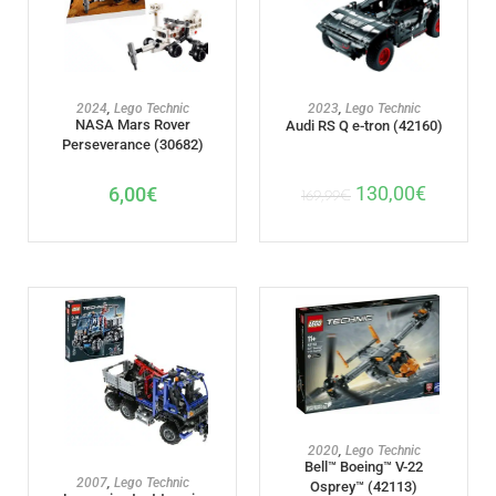
AJOUTER AU PANIER
AJOUTER AU PANIER
2024
,
Lego Technic
2023
,
Lego Technic
NASA Mars Rover
Audi RS Q e-tron (42160)
Perseverance (30682)
130,00
€
6,00
€
169,99
€
AJOUTER AU PANIER
2020
,
Lego Technic
Bell™ Boeing™ V-22
AJOUTER AU PANIER
2007
,
Lego Technic
Osprey™ (42113)