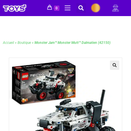
0
Accueil
»
Boutique
»
Monster Jam™ Monster Mutt™ Dalmatien (42150)
🔍