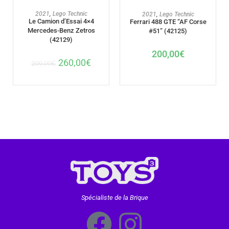
AJOUTER AU PANIER
AJOUTER AU PANIER
2021
,
Lego Technic
2021
,
Lego Technic
Le Camion d’Essai 4×4
Ferrari 488 GTE “AF Corse
Mercedes-Benz Zetros
#51” (42125)
(42129)
200,00
€
260,00
€
299,99
€
Spécialiste de la Brique