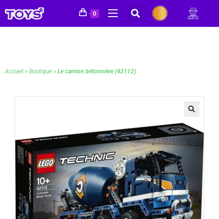
0
Accueil
»
Boutique
»
Le camion bétonnière (42112)
🔍