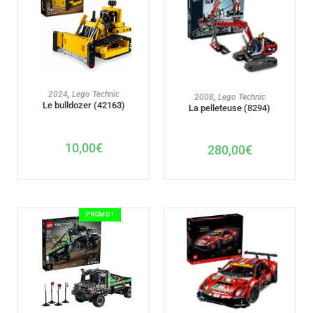
AJOUTER AU PANIER
2024
,
Lego Technic
AJOUTER AU PANIER
2008
,
Lego Technic
Le bulldozer (42163)
La pelleteuse (8294)
10,00
€
280,00
€
PROMO !